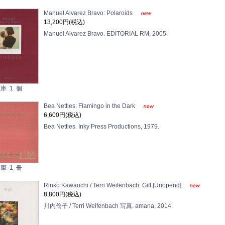
Manuel Alvarez Bravo: Polaroids
13,200円(税込)
Manuel Alvarez Bravo. EDITORIAL RM, 2005.
庫 1 個
Bea Nettles: Flamingo in the Dark
6,600円(税込)
Bea Nettles. Inky Press Productions, 1979.
庫 1 冊
Rinko Kawauchi / Terri Weifenbach: Gift [Unopend]
8,800円(税込)
川内倫子 / Terri Weifenbach 写真. amana, 2014.