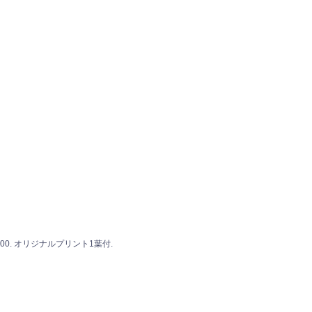
n of 500. オリジナルプリント1葉付.