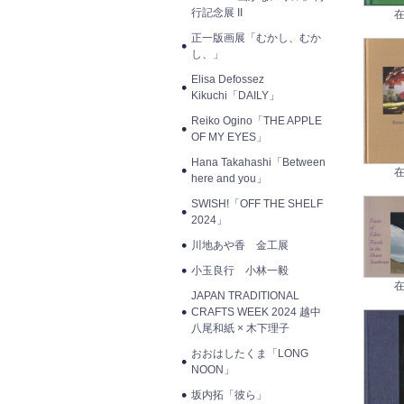
行記念展 II
在
正一版画展「むかし、むか
し、」
Elisa Defossez
Kikuchi「DAILY」
Reiko Ogino「THE APPLE
OF MY EYES」
Hana Takahashi「Between
在
here and you」
SWISH!「OFF THE SHELF
2024」
川地あや香 金工展
小玉良行 小林一毅
在
JAPAN TRADITIONAL
CRAFTS WEEK 2024 越中
八尾和紙 × 木下理子
おおはしたくま「LONG
NOON」
坂内拓「彼ら」