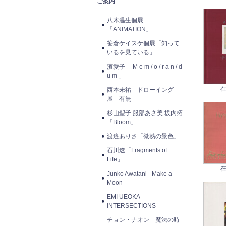
ご案内
八木温生個展
「ANIMATION」
笹倉ケイスケ個展「知って
いるを見ている」
濱愛子「 M e m / o / r a n / d
u m 」
在
西本未祐 ドローイング
展 有無
杉山聖子 服部あさ美 坂内拓
「Bloom」
渡邉ありさ「微熱の景色」
石川遼「Fragments of
Life」
在
Junko Awatani - Make a
Moon
EMI UEOKA -
INTERSECTIONS
チョン・ナオン「魔法の時