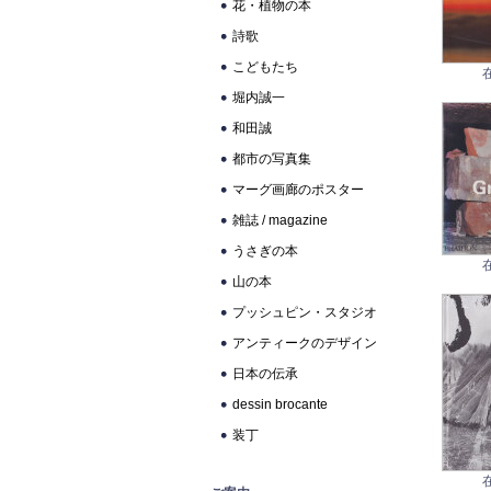
花・植物の本
詩歌
こどもたち
堀内誠一
和田誠
都市の写真集
マーグ画廊のポスター
雑誌 / magazine
うさぎの本
山の本
プッシュピン・スタジオ
アンティークのデザイン
日本の伝承
dessin brocante
装丁