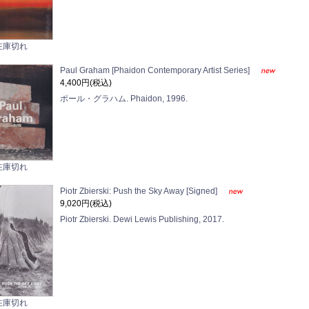
在庫切れ
Paul Graham [Phaidon Contemporary Artist Series]
4,400円(税込)
ポール・グラハム. Phaidon, 1996.
在庫切れ
Piotr Zbierski: Push the Sky Away [Signed]
9,020円(税込)
Piotr Zbierski. Dewi Lewis Publishing, 2017.
在庫切れ