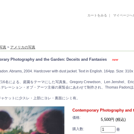
カートをみる
｜
マイページへ
古書 古本 絵本 美術書 デザイン書 絵本 イラストレーション 写真集
写真
>
アメリカの写真
rary Photography and the Garden: Deceits and Fantasies
on. Abrams, 2004. Hardcover with dust jacket. Text in English. 164pp. Size: 310
6名による、庭園をテーマにした写真集。Gregory Crewdson、Len Jenshel、E
デレーション・オブ・アーツ主催の展覧会にあわせて制作され、Thomas Padon
ジャケットに少スレ・上部にヨレ・裏面にシミ有。
Contemporary Photography and t
価格:
5,500円 (税込)
購入数:
冊