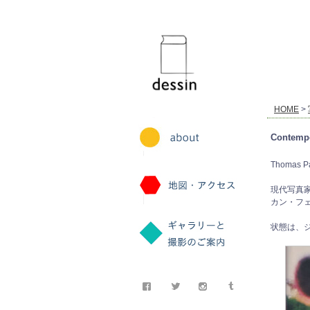
dessin
HOME
>
Contempo
Thomas Pad
現代写真家1
カン・フェ
状態は、