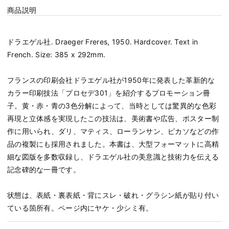
商品説明
ドラエゲル社. Draeger Freres, 1950. Hardcover. Text in
French. Size: 385 x 292mm.
フランスの印刷会社ドラエゲル社が1950年に発表した革新的な
カラー印刷技法「プロセデ301」を紹介するプロモーション冊
子。黄・赤・青の3色分解によって、当時としては驚異的な色彩
再現と立体感を実現したこの技法は、美術書や広告、ポスター制
作に用いられ、ダリ、マティス、ローランサン、ピカソなどの作
品の複製にも採用されました。本書は、大型フォーマットに高精
細な図版を多数収録し、ドラエゲル社の美意識と技術力を伝える
記念碑的な一冊です。
状態は、表紙・裏表紙・背にスレ・破れ・グラシン紙が貼り付い
ている箇所有。ページ内にヤケ・少シミ有。