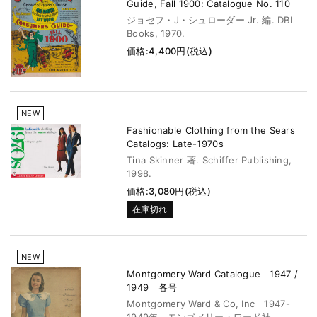
Guide, Fall 1900: Catalogue No. 110
ジョセフ・J・シュローダー Jr. 編. DBI
Books, 1970.
価格:4,400円(税込)
NEW
Fashionable Clothing from the Sears
Catalogs: Late-1970s
Tina Skinner 著. Schiffer Publishing,
1998.
価格:3,080円(税込)
在庫切れ
NEW
Montgomery Ward Catalogue 1947 /
1949 各号
Montgomery Ward & Co, Inc 1947-