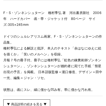
F・S・ゾンネンシュターン 種村季弘 著 河出書房新社 2006
年 ハードカバー 函・帯・ジャケット付 80ページ サイ
ズ:305×245mm
ドイツのシュルレアリスム画家、F・S・ゾンネンシュターンの作
品集。
種村季弘による解説と批評、本人のテキスト「余はなにゆえに絵
を描くか」「笑いのメルヘン」を収録。
月報７号の冊子付。冊子には種村季弘「虹色の錬糞術師ゾンネン
シュターン」、ゾンネンシュターンが婚約者に宛てた手紙「彗星
出現の予言」を掲載。 日本語版監修＝瀧口修造、デザイン＝田中
一光、編集＝ジャン・ソセ。
状態は、函にスレ、縁に僅かな凹み有。帯に僅かな汚れ有。
▼ 商品説明の続きを見る ▼