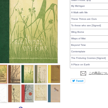
Gwen Frostic 各巻
My Michigan
A Walk with Me
These Thinos are Ours
To these who see [Signed]
Wing Borne
Wisps of Mist
Beyond Time
Contemplate
The Fnduring Cosmos [Signed]
A Place on Earth
この商品につ