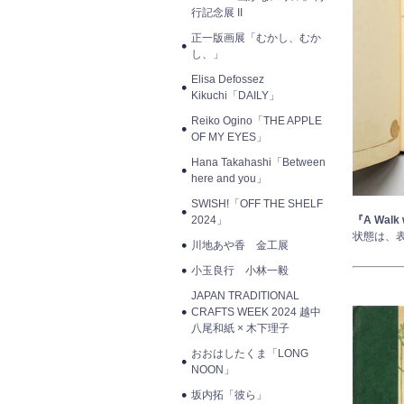
行記念展 II
正一版画展「むかし、むか
し、」
Elisa Defossez
Kikuchi「DAILY」
Reiko Ogino「THE APPLE
OF MY EYES」
Hana Takahashi「Between
here and you」
SWISH!「OFF THE SHELF
2024」
『A Walk 
状態は、
川地あや香 金工展
小玉良行 小林一毅
JAPAN TRADITIONAL
CRAFTS WEEK 2024 越中
八尾和紙 × 木下理子
おおはしたくま「LONG
NOON」
坂内拓「彼ら」