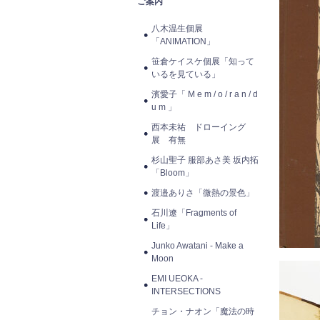
ご案内
八木温生個展
「ANIMATION」
笹倉ケイスケ個展「知って
いるを見ている」
濱愛子「 M e m / o / r a n / d
u m 」
西本未祐 ドローイング
展 有無
杉山聖子 服部あさ美 坂内拓
「Bloom」
渡邉ありさ「微熱の景色」
石川遼「Fragments of
Life」
Junko Awatani - Make a
Moon
EMI UEOKA -
INTERSECTIONS
チョン・ナオン「魔法の時