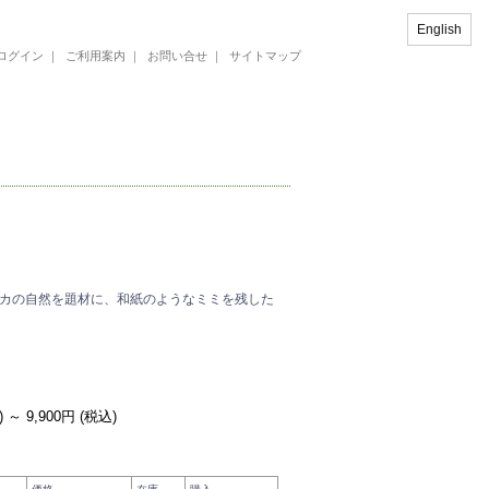
English
ログイン
｜
ご利用案内
｜
お問い合せ
｜
サイトマップ
カの自然を題材に、和紙のようなミミを残した
)
～
9,900円 (税込)