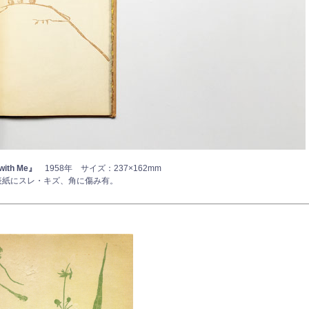
with Me』
1958年 サイズ：237×162mm
表紙にスレ・キズ、角に傷み有。