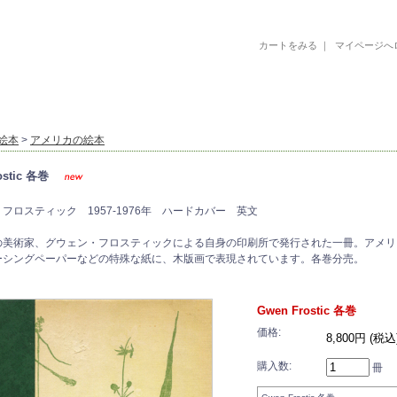
カートをみる
｜
マイページへ
古書 古本 絵本 美術書 デザイン書 絵本 イラストレーション 写真集
絵本
>
アメリカの絵本
ostic 各巻
フロスティック 1957-1976年 ハードカバー 英文
の美術家、グウェン・フロスティックによる自身の印刷所で発行された一冊。アメリ
ーシングペーパーなどの特殊な紙に、木版画で表現されています。各巻分売。
Gwen Frostic 各巻
価格:
8,800円 (税込
購入数:
冊