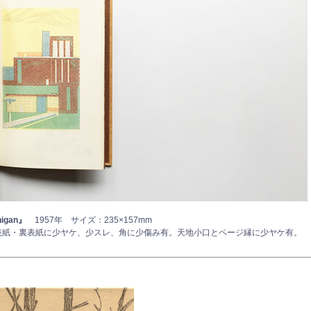
higan』
1957年 サイズ：235×157mm
表紙・裏表紙に少ヤケ、少スレ、角に少傷み有。天地小口とページ縁に少ヤケ有。