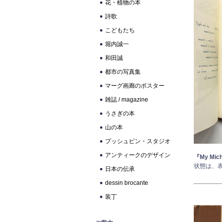
花・植物の本
詩歌
こどもたち
堀内誠一
和田誠
都市の写真集
マーグ画廊のポスター
雑誌 / magazine
うさぎの本
山の本
プッシュピン・スタジオ
アンティークのデザイン
『My Mic
状態は、
日本の伝承
dessin brocante
装丁