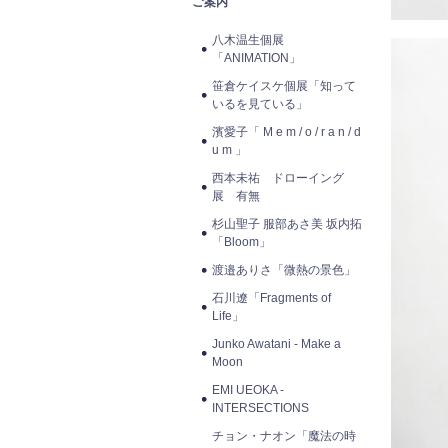
ご案内
八木温生個展
「ANIMATION」
笹倉ケイスケ個展「知って
いるを見ている」
濱愛子「 M e m / o / r a n / d
u m 」
西本未祐 ドローイング
展 有無
杉山聖子 服部あさ美 坂内拓
「Bloom」
渡邉ありさ「微熱の景色」
石川遼「Fragments of
Life」
Junko Awatani - Make a
Moon
EMI UEOKA -
INTERSECTIONS
チョン・ナオン「魔法の時