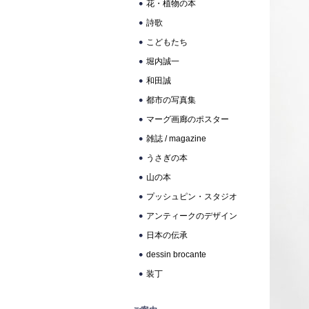
花・植物の本
詩歌
こどもたち
堀内誠一
和田誠
都市の写真集
マーグ画廊のポスター
雑誌 / magazine
うさぎの本
山の本
プッシュピン・スタジオ
アンティークのデザイン
日本の伝承
dessin brocante
装丁