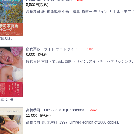
5,500円(税込)
高橋恭司 著, 後藤繁雄 企画・編集, 原耕一 デザイン. リトル・モア, 19
在庫切れ
藤代冥砂 ライド ライド ライド
6,600円(税込)
藤代冥砂 写真・文, 黒田益朗 デザイン. スイッチ・パブリッシング, 1
庫 1 冊
高橋恭司 Life Goes On [Unopened]
11,000円(税込)
高橋恭司 著. 光琳社, 1997. Limited edition of 2000 copies.