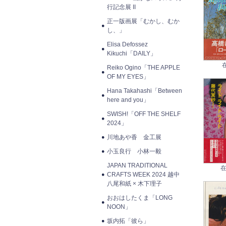
行記念展 II
正一版画展「むかし、むか
し、」
Elisa Defossez
Kikuchi「DAILY」
Reiko Ogino「THE APPLE
OF MY EYES」
Hana Takahashi「Between
here and you」
SWISH!「OFF THE SHELF
2024」
川地あや香 金工展
小玉良行 小林一毅
JAPAN TRADITIONAL
在
CRAFTS WEEK 2024 越中
八尾和紙 × 木下理子
おおはしたくま「LONG
NOON」
坂内拓「彼ら」