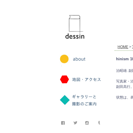
dessin
HOME
>
hinism
泊昭雄. 副田高
写真家・泊
副田高行
状態は、