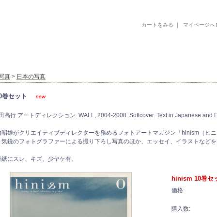
カートをみる
｜
マイページへ
古書 古本 絵本 美術書 デザイン書 絵本 イラストレーション 写真集
写真
>
日本の写真
 10巻セット
行 アートディレクション. WALL, 2004-2008. Softcover. Text in Japanese and Eng
昭雄がクリエイティブディレクターを務めるフォトアートマガジン「hinism（ヒ
。気鋭のフォトグラファーによる撮り下ろし写真のほか、エッセイ、イラストなどを
表紙にスレ、キズ、少ヤケ有。
hinism 10巻
価格:
購入数: