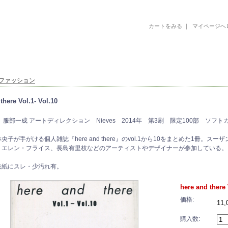
カートをみる
｜
マイページへ
古書 古本 絵本 美術書 デザイン書 絵本 イラストレーション 写真集
ファッション
there Vol.1- Vol.10
 服部一成 アートディレクション Nieves 2014年 第3刷 限定100部 ソフトカ
央子が手がける個人雑誌『here and there』のvol.1から10をまとめた1冊
、エレン・フライス、長島有里枝などのアーティストやデザイナーが参加している。
表紙にスレ・少汚れ有。
here and there 
価格:
11
購入数: