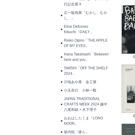
行記念展 II
正一版画展「むかし、むか
し、」
Elisa Defossez
Kikuchi「DAILY」
Reiko Ogino「THE APPLE
OF MY EYES」
Hana Takahashi「Between
here and you」
SWISH!「OFF THE SHELF
2024」
川地あや香 金工展
小玉良行 小林一毅
JAPAN TRADITIONAL
CRAFTS WEEK 2024 越中
八尾和紙 × 木下理子
おおはしたくま「LONG
NOON」
坂内拓「彼ら」