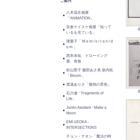
ご案内
八木温生個展
「ANIMATION」
笹倉ケイスケ個展「知って
いるを見ている」
濱愛子「 M e m / o / r a n / d
u m 」
西本未祐 ドローイング
展 有無
杉山聖子 服部あさ美 坂内拓
「Bloom」
渡邉ありさ「微熱の景色」
石川遼「Fragments of
Life」
Junko Awatani - Make a
Moon
EMI UEOKA -
INTERSECTIONS
チョン・ナオン「魔法の時