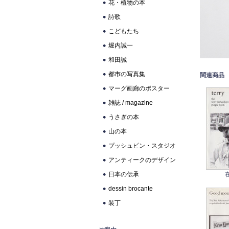
花・植物の本
詩歌
こどもたち
堀内誠一
和田誠
都市の写真集
関連商品
マーグ画廊のポスター
雑誌 / magazine
うさぎの本
山の本
プッシュピン・スタジオ
アンティークのデザイン
日本の伝承
dessin brocante
装丁