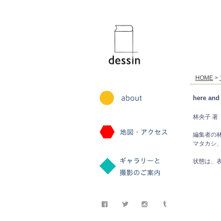
dessin
HOME
>
here and 
林央子 著
編集者の林
マタカシ
状態は、