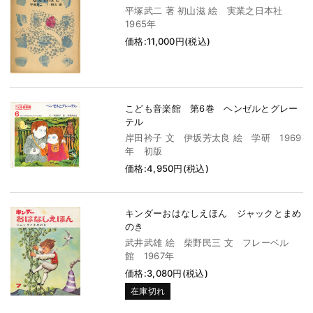
平塚武二 著 初山滋 絵 実業之日本社
1965年
価格:11,000円(税込)
こども音楽館 第6巻 ヘンゼルとグレー
テル
岸田衿子 文 伊坂芳太良 絵 学研 1969
年 初版
価格:4,950円(税込)
キンダーおはなしえほん ジャックとまめ
のき
武井武雄 絵 柴野民三 文 フレーベル
館 1967年
価格:3,080円(税込)
在庫切れ