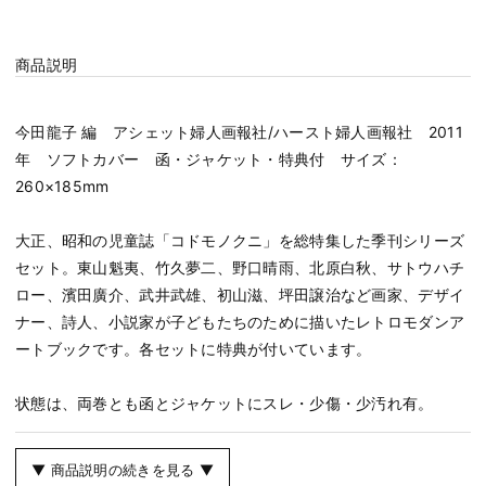
商品説明
今田龍子 編 アシェット婦人画報社/ハースト婦人画報社 2011
年 ソフトカバー 函・ジャケット・特典付 サイズ：
260×185mm
大正、昭和の児童誌「コドモノクニ」を総特集した季刊シリーズ
セット。東山魁夷、竹久夢二、野口晴雨、北原白秋、サトウハチ
ロー、濱田廣介、武井武雄、初山滋、坪田譲治など画家、デザイ
ナー、詩人、小説家が子どもたちのために描いたレトロモダンア
ートブックです。各セットに特典が付いています。
状態は、両巻とも函とジャケットにスレ・少傷・少汚れ有。
▼ 商品説明の続きを見る ▼