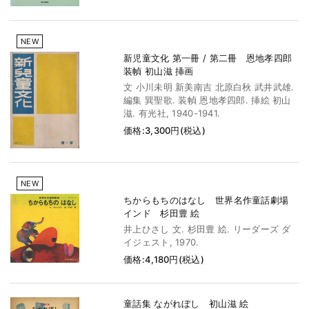
NEW
新児童文化 第一冊 / 第二冊 恩地孝四郎
装幀 初山滋 挿画
文 小川未明 新美南吉 北原白秋 武井武雄.
編集 巽聖歌. 装幀 恩地孝四郎. 挿絵 初山
滋. 有光社, 1940-1941.
価格:3,300円(税込)
NEW
ちからもちのはなし 世界名作童話劇場
インド 杉田豊 絵
井上ひさし 文. 杉田豊 絵. リーダーズ ダ
イジェスト, 1970.
価格:4,180円(税込)
童話集 ながれぼし 初山滋 絵