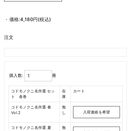
価格:
4,180円
(税込)
注文
購入数:
冊
コドモノクニ名作選 セッ
在
カート
ト 各巻
庫
コドモノクニ名作選 春
無
入荷連絡を希望
Vol.2
し
コドモノクニ名作選 夏
無