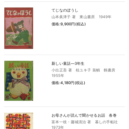
てじなのぼうし
山本眞津子 著 東山書房 1949年
価格:9,900円(税込)
新しい童話―3年生
小出正吾 著 桂ユキ子 装幀 鶴書房
1955年
価格:4,180円(税込)
お母さんが読んで聞かせるお話 各巻
富本一枝・藤城清治 著 暮しの手帖社
1973年