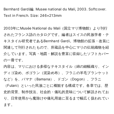
Bernhard Gardi編. Musee national du Mali, 2003. Softcover.
Text in French. Size: 246×213mm
2003年にMusée National du Mali（国立マリ博物館）より刊行
されたフランス語のカタログです。編者はスイスの民族学者・テ
キスタイル研究者であるBernhard Gardi。博物館の拡張・改装に
関連して刊行されたもので、所蔵品を中心にマリの伝統織物を紹
介しています。写真・地図・解説を豊富に収録したソフトカバー
の一冊です。
内容は、マリにおける多様なテキスタイル（綿の細幅織り、イン
ディゴ染め、ボゴラン（泥染め布）、フラニの羊毛ブランケット
など）を、バマナ（Bamana）、ドゴン（Dogon）、フラニ
（Fulani）といった民族ごとに概観する構成です。各章では、歴
史的背景、制作技法、社会的・儀礼的意味について解説されてお
り、日常使用から魔除けや儀礼用途に至るまで幅広く扱われてい
ます。