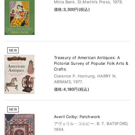
Mirra Bank. St.Martin’s Press, 1979.
価格:3,300円(税込)
NEW
Treasury of American Antiques: A
Pictorial Survey of Popular Folk Arts &
Crafts
Clarence P. Hornung. HARRY N.
ABRAMS, 1977.
価格:4,180円(税込)
NEW
Averil Colby: Patchwork
アヴェリル・コルビー. B. T. BATSFORD,
1964.