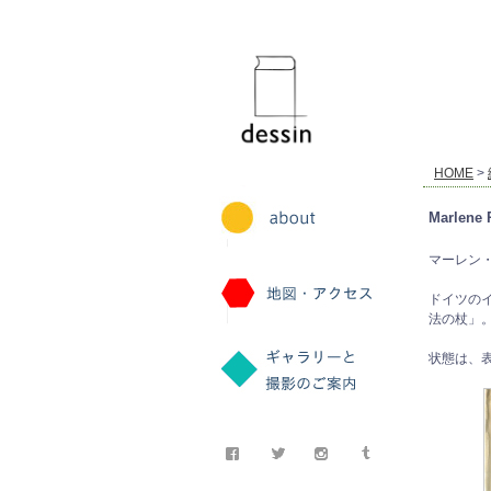
dessin
HOME
>
Marlene 
マーレン・
ドイツの
法の杖」
状態は、