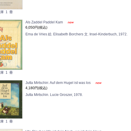
庫 1 冊
Als Zaddel Paddel Kam
6,050円(税込)
Erna de Vries 絵. Elisabeth Borchers 文. Insel-Kinderbuch, 1972.
庫 1 冊
Jutta Mirtschin: Auf dem Hugel ist was los
4,180円(税込)
Jutta Mirtschin. Lucie Groszer, 1978.
庫 1 冊