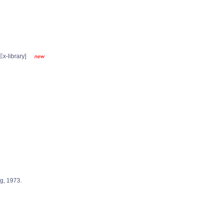
x-library]
 1973.