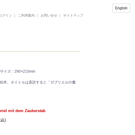
English
ログイン
｜
ご利用案内
｜
お問い合せ
｜
サイトマップ
イズ：290×215mm
絵本。タイトルは直訳すると「ガブリエルの魔
briel mit dem Zauberstab
税込)