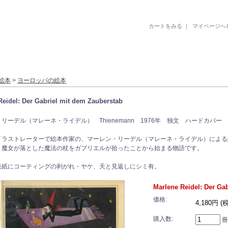
カートをみる
｜
マイページへ
古書 古本 絵本 美術書 デザイン書 絵本 イラストレーション 写真集
絵本
>
ヨーロッパの絵本
Reidel: Der Gabriel mit dem Zauberstab
リーデル（マレーネ・ライデル） Thienemann 1976年 独文 ハードカバー サ
イラストレーターで絵本作家の、マーレン・リーデル（マレーネ・ライデル）による
。魔女が落とした魔法の杖をガブリエルが拾ったことから始まる物語です。
表紙にコーティングの剥がれ・ヤケ、天と見返しにシミ有。
Marlene Reidel: Der Ga
価格:
4,180円 (
購入数:
冊