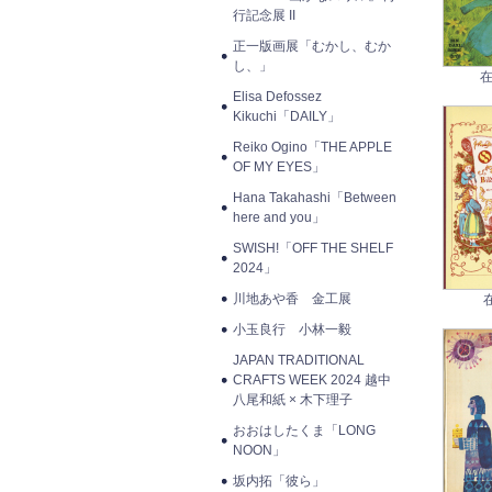
行記念展 II
正一版画展「むかし、むか
し、」
在
Elisa Defossez
Kikuchi「DAILY」
Reiko Ogino「THE APPLE
OF MY EYES」
Hana Takahashi「Between
here and you」
SWISH!「OFF THE SHELF
2024」
川地あや香 金工展
小玉良行 小林一毅
JAPAN TRADITIONAL
CRAFTS WEEK 2024 越中
八尾和紙 × 木下理子
おおはしたくま「LONG
NOON」
坂内拓「彼ら」