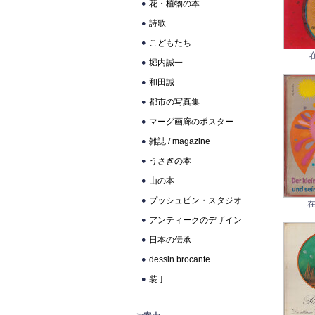
花・植物の本
詩歌
こどもたち
堀内誠一
和田誠
都市の写真集
マーグ画廊のポスター
雑誌 / magazine
うさぎの本
山の本
プッシュピン・スタジオ
在
アンティークのデザイン
日本の伝承
dessin brocante
装丁