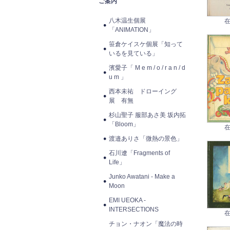
ご案内
八木温生個展
在
「ANIMATION」
笹倉ケイスケ個展「知って
いるを見ている」
濱愛子「 M e m / o / r a n / d
u m 」
西本未祐 ドローイング
展 有無
杉山聖子 服部あさ美 坂内拓
「Bloom」
在
渡邉ありさ「微熱の景色」
石川遼「Fragments of
Life」
Junko Awatani - Make a
Moon
EMI UEOKA -
INTERSECTIONS
在
チョン・ナオン「魔法の時