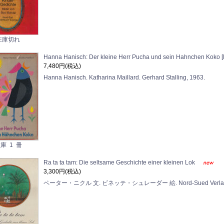
在庫切れ
Hanna Hanisch: Der kleine Herr Pucha und sein Hahnchen Koko [E
7,480円(税込)
Hanna Hanisch. Katharina Maillard. Gerhard Stalling, 1963.
庫 1 冊
Ra ta ta tam: Die seltsame Geschichte einer kleinen Lok
3,300円(税込)
ペーター・ニクル 文. ビネッテ・シュレーダー 絵. Nord-Sued Verlag,