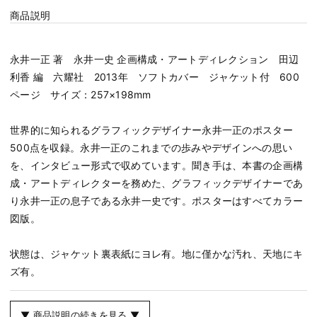
商品説明
永井一正 著 永井一史 企画構成・アートディレクション 田辺
利香 編 六耀社 2013年 ソフトカバー ジャケット付 600
ページ サイズ：257×198mm
世界的に知られるグラフィックデザイナー永井一正のポスター
500点を収録。永井一正のこれまでの歩みやデザインへの思い
を、インタビュー形式で収めています。聞き手は、本書の企画構
成・アートディレクターを務めた、グラフィックデザイナーであ
り永井一正の息子である永井一史です。ポスターはすべてカラー
図版。
状態は、ジャケット裏表紙にヨレ有。地に僅かな汚れ、天地にキ
ズ有。
▼ 商品説明の続きを見る ▼