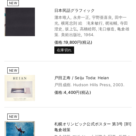
NEW
日本民話グラフィック
灘本唯人, 永井一正, 宇野亜喜良, 田中一
光, 横尾忠則 絵 滝来敏行, 梶祐輔, 寺田
澄史, 坂上弘, 高橋睦郎, 滝口修造, 亀倉雄
策. 美術出版社, 1964.
価格:19,800円(税込)
在庫切れ
NEW
戸田正寿 / Seiju Toda: Heian
戸田成樹. Hudson Hills Press, 2003.
価格:4,400円(税込)
NEW
札幌オリンピック公式ポスター 第3号 [B1]
亀倉雄策