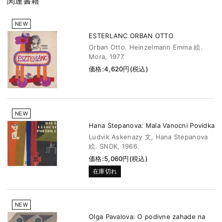
関連書籍
NEW
ESTERLANC ORBAN OTTO
Orban Otto. Heinzelmann Emma 絵.
Mora, 1977.
価格:4,620円(税込)
NEW
Hana Stepanova: Mala Vanocni Povidka
Ludvik Askenazy 文, Hana Stepanova
絵. SNDK, 1966.
価格:5,060円(税込)
在庫切れ
NEW
Olga Pavalova: O podivne zahade na