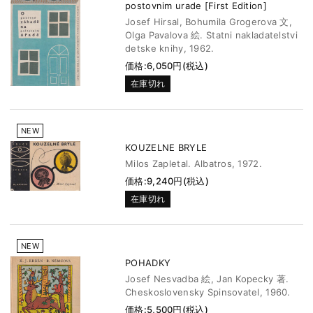
postovnim urade [First Edition]
Josef Hirsal, Bohumila Grogerova 文,
Olga Pavalova 絵. Statni nakladatelstvi
detske knihy, 1962.
価格:6,050円(税込)
在庫切れ
NEW
KOUZELNE BRYLE
Milos Zapletal. Albatros, 1972.
価格:9,240円(税込)
在庫切れ
NEW
POHADKY
Josef Nesvadba 絵, Jan Kopecky 著.
Cheskoslovensky Spinsovatel, 1960.
価格:5,500円(税込)