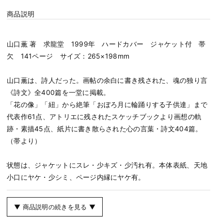
商品説明
山口薫 著 求龍堂 1999年 ハードカバー ジャケット付 帯
欠 141ページ サイズ：265×198mm
山口薫は、詩人だった。画帖の余白に書き残された、魂の独り言
《詩文》全400篇を一堂に掲載。
「花の像」「紐」から絶筆「おぼろ月に輪踊りする子供達」まで
代表作61点、アトリエに残されたスケッチブックより画想の軌
跡・素描45点、紙片に書き散らされた心の言葉・詩文404篇。
（帯より）
状態は、ジャケットにスレ・少キズ・少汚れ有。本体表紙、天地
小口にヤケ・少シミ、ページ内縁にヤケ有。
▼ 商品説明の続きを見る ▼