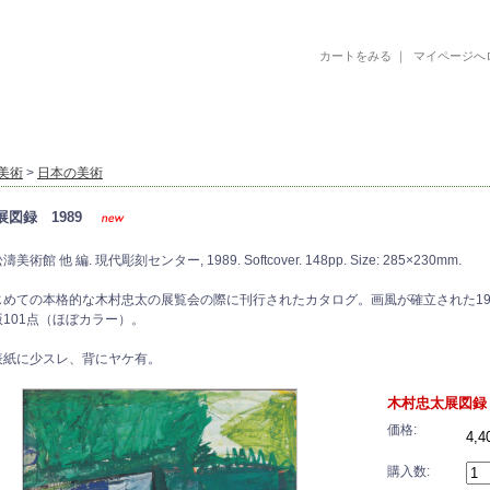
カートをみる
｜
マイページへ
古書 古本 絵本 美術書 デザイン書 絵本 イラストレーション 写真集
美術
>
日本の美術
図録 1989
術館 他 編. 現代彫刻センター, 1989. Softcover. 148pp. Size: 285×230mm.
じめての本格的な木村忠太の展覧会の際に刊行されたカタログ。画風が確立された19
101点（ほぼカラー）。
表紙に少スレ、背にヤケ有。
木村忠太展図録 
価格:
4,
購入数: