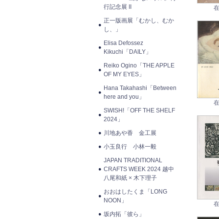
行記念展 II
在
正一版画展「むかし、むか
し、」
Elisa Defossez
Kikuchi「DAILY」
Reiko Ogino「THE APPLE
OF MY EYES」
Hana Takahashi「Between
here and you」
在
SWISH!「OFF THE SHELF
2024」
川地あや香 金工展
小玉良行 小林一毅
JAPAN TRADITIONAL
CRAFTS WEEK 2024 越中
八尾和紙 × 木下理子
おおはしたくま「LONG
NOON」
在
坂内拓「彼ら」