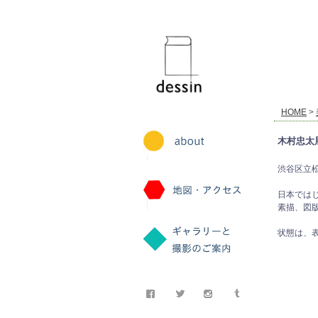
dessin
HOME
>
木村忠太展
渋谷区立松濤美
日本では
素描、図版
状態は、