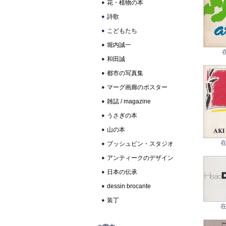
花・植物の本
詩歌
こどもたち
堀内誠一
和田誠
都市の写真集
マーグ画廊のポスター
雑誌 / magazine
うさぎの本
山の本
在
プッシュピン・スタジオ
アンティークのデザイン
日本の伝承
dessin brocante
装丁
在