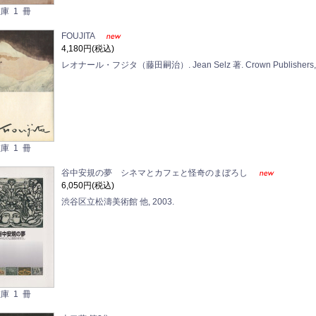
庫 1 冊
FOUJITA
4,180円(税込)
レオナール・フジタ（藤田嗣治）. Jean Selz 著. Crown Publishers, 
庫 1 冊
谷中安規の夢 シネマとカフェと怪奇のまぼろし
6,050円(税込)
渋谷区立松濤美術館 他, 2003.
庫 1 冊