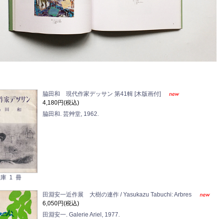
脇田和 現代作家デッサン 第41輯 [木版画付]
4,180円(税込)
脇田和. 芸艸堂, 1962.
庫 1 冊
田淵安一近作展 大樹の連作 / Yasukazu Tabuchi: Arbres
6,050円(税込)
田淵安一. Galerie Ariel, 1977.