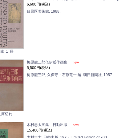
6,600円(税込)
目黒区美術館, 1988.
庫 1 冊
梅原龍三郎仏伊近作画集
5,500円(税込)
梅原龍三郎, 久保守・石原竜一 編. 朝日新聞社, 1957.
在庫切れ
木村忠太画集 日動出版
15,400円(税込)
木村忠太. 日動出版, 1975. Limited Edition of 700.