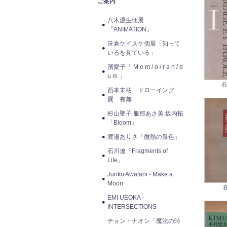
ご案内
八木温生個展
「ANIMATION」
笹倉ケイスケ個展「知って
いるを見ている」
濱愛子「 M e m / o / r a n / d
u m 」
在
西本未祐 ドローイング
展 有無
杉山聖子 服部あさ美 坂内拓
「Bloom」
渡邉ありさ「微熱の景色」
石川遼「Fragments of
Life」
Junko Awatani - Make a
Moon
EMI UEOKA -
INTERSECTIONS
チョン・ナオン「魔法の時