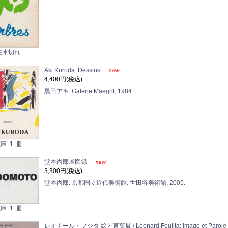
在庫切れ
Aki Kuroda: Dessins
4,400円(税込)
黒田アキ. Galerie Maeght, 1984.
庫 1 冊
堂本尚郎展図録
3,300円(税込)
堂本尚郎. 京都国立近代美術館. 世田谷美術館, 2005.
庫 1 冊
レオナール・フジタ 絵と言葉展 / Leonard Foujita: Image et Paro