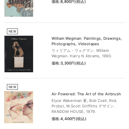
価格:8,800円(税込)
NEW
William Wegman: Paintings, Drawings,
Photographs, Videotapes
ウィリアム・ウェグマン. William
Wegman. Harry N Abrams, 1990.
価格:3,300円(税込)
NEW
Air Powered: The Art of the Airbrush
Elyce Wakerman 著, Bob Zoell, Rick
Probst, W.Scott Griffiths デザイン.
RANDOM HOUSE, 1979.
価格:4,400円(税込)