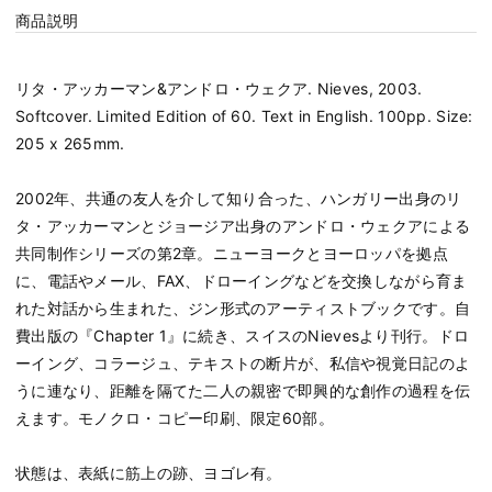
商品説明
リタ・アッカーマン&アンドロ・ウェクア. Nieves, 2003.
Softcover. Limited Edition of 60. Text in English. 100pp. Size:
205 x 265mm.
2002年、共通の友人を介して知り合った、ハンガリー出身のリ
タ・アッカーマンとジョージア出身のアンドロ・ウェクアによる
共同制作シリーズの第2章。ニューヨークとヨーロッパを拠点
に、電話やメール、FAX、ドローイングなどを交換しながら育ま
れた対話から生まれた、ジン形式のアーティストブックです。自
費出版の『Chapter 1』に続き、スイスのNievesより刊行。ドロ
ーイング、コラージュ、テキストの断片が、私信や視覚日記のよ
うに連なり、距離を隔てた二人の親密で即興的な創作の過程を伝
えます。モノクロ・コピー印刷、限定60部。
状態は、表紙に筋上の跡、ヨゴレ有。