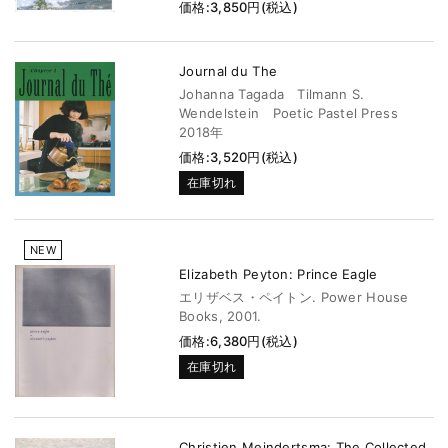
価格:3,850円(税込)
Journal du The
Johanna Tagada Tilmann S.
Wendelstein Poetic Pastel Press
2018年
価格:3,520円(税込)
在庫切れ
NEW
Elizabeth Peyton: Prince Eagle
エリザベス・ペイトン. Power House
Books, 2001.
価格:6,380円(税込)
在庫切れ
Christien Meindertsma: The Collected