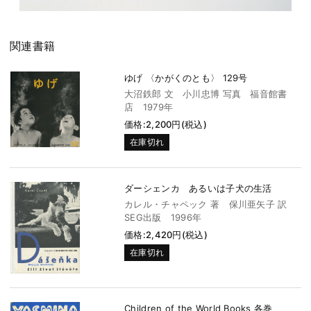
関連書籍
ゆげ 〈かがくのとも〉 129号
大沼鉄郎 文 小川忠博 写真 福音館書
店 1979年
価格:2,200円(税込)
在庫切れ
ダーシェンカ あるいは子犬の生活
カレル・チャペック 著 保川亜矢子 訳
SEG出版 1996年
価格:2,420円(税込)
在庫切れ
Children of the World Books 各巻