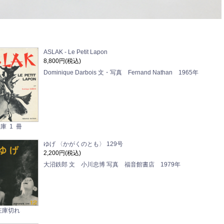
ASLAK - Le Petit Lapon
8,800円(税込)
Dominique Darbois 文・写真 Fernand Nathan 1965年
庫 1 冊
ゆげ 〈かがくのとも〉 129号
2,200円(税込)
大沼鉄郎 文 小川忠博 写真 福音館書店 1979年
在庫切れ