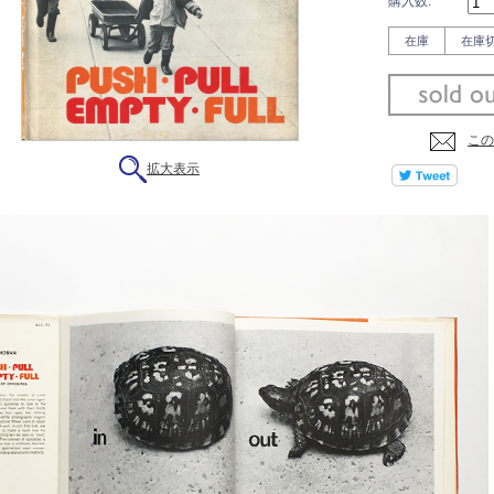
購入数:
在庫
在庫
この
拡大表示