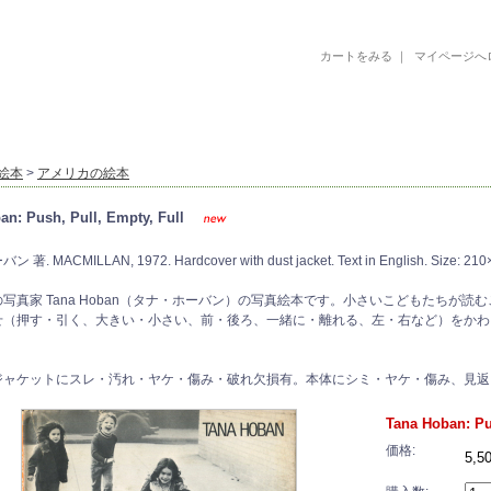
カートをみる
｜
マイページへ
古書 古本 絵本 美術書 デザイン書 絵本 イラストレーション 写真集
絵本
>
アメリカの絵本
an: Push, Pull, Empty, Full
. MACMILLAN, 1972. Hardcover with dust jacket. Text in English. Size: 21
写真家 Tana Hoban（タナ・ホーバン）の写真絵本です。小さいこどもたちが読
せ（押す・引く、大きい・小さい、前・後ろ、一緒に・離れる、左・右など）をかわ
ジャケットにスレ・汚れ・ヤケ・傷み・破れ欠損有。本体にシミ・ヤケ・傷み、見返
Tana Hoban: Pu
価格:
5,5