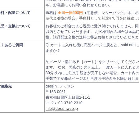
ル、お電話にてお問い合わせください。
送料・配送について
送料は
全国一律600円
（宅急便、レターパック、ネコポ
※代金引換の場合、手数料として別途470円を頂戴致し
返品・交換について
お客様のご都合による返品は受け付けておりません。同
以内とさせていただきます。 お客様都合の場合は返品
換、誤品配送交換の送料は弊店負担とさせていただきま
よくあるご質問
Q. カートに入れた後に商品ページに戻ると、sold ou
ますか？
A. ページ上部にある［カート］をクリックしてくださ
ます。 なお、弊店のシステム上、一度カートに入れると、3
30分以内にご注文手続きが完了しない場合、カート内
手数ですが商品ページより再度お手続きをお願い致しま
ご連絡先
dessin | デッサン
〒153-0051
東京都目黒区上目黒2-11-1
tel. fax. 03-3710-2310
info@dessinweb.jp