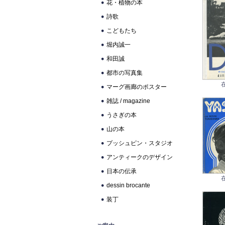
花・植物の本
詩歌
こどもたち
堀内誠一
和田誠
都市の写真集
マーグ画廊のポスター
雑誌 / magazine
うさぎの本
山の本
プッシュピン・スタジオ
アンティークのデザイン
日本の伝承
dessin brocante
装丁