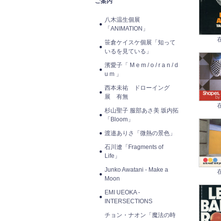
ご案内
八木温生個展
「ANIMATION」
笹倉ケイスケ個展「知って
いるを見ている」
濱愛子「 M e m / o / r a n / d
u m 」
西本未祐 ドローイング
展 有無
杉山聖子 服部あさ美 坂内拓
「Bloom」
渡邉ありさ「微熱の景色」
石川遼「Fragments of
Life」
Junko Awatani - Make a
Moon
EMI UEOKA -
INTERSECTIONS
チョン・ナオン「魔法の時