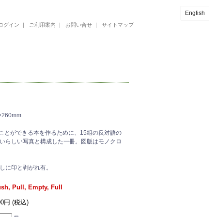
English
ログイン
｜
ご利用案内
｜
お問い合せ
｜
サイトマップ
0×260mm.
むことができる本を作るために、15組の反対語の
いらしい写真と構成した一冊。図版はモノクロ
しに印と剥がれ有。
sh, Pull, Empty, Full
00円 (税込)