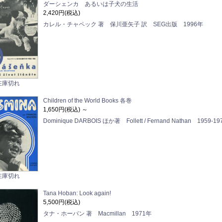
ダーシェンカ あるいは子犬の生活
2,420円(税込)
カレル・チャペック 著 保川亜矢子 訳 SEG出版 1996年
在庫切れ
Children of the World Books 各巻
1,650円(税込)
～
Dominique DARBOIS ほか著 Follett / Fernand Nathan 195
在庫切れ
Tana Hoban: Look again!
5,500円(税込)
タナ・ホーバン 著 Macmillan 1971年