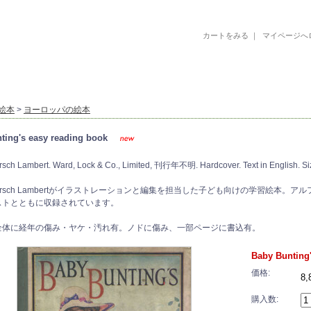
カートをみる
｜
マイページへ
古書 古本 絵本 美術書 デザイン書 絵本 イラストレーション 写真集
絵本
>
ヨーロッパの絵本
ting's easy reading book
rsch Lambert. Ward, Lock & Co., Limited, 刊行年不明. Hardcover. Text in English. S
. Marsch Lambertがイラストレーションと編集を担当した子ども向けの学習絵
ストとともに収録されています。
全体に経年の傷み・ヤケ・汚れ有。ノドに傷み、一部ページに書込有。
Baby Bunting
価格:
8
購入数: