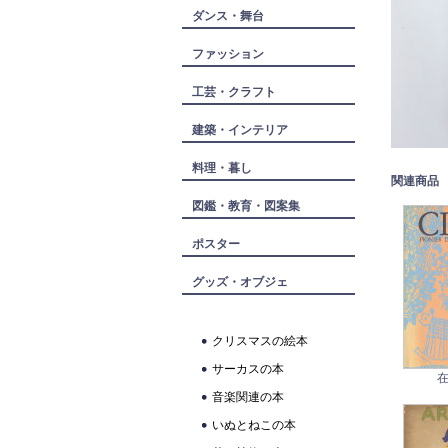
ダンス・舞台
ファッション
工芸・クラフト
建築・インテリア
料理・暮し
関連商品
図鑑・教育・図案集
ポスター
グッズ・オブジェ
クリスマスの絵本
サーカスの本
在
音楽関連の本
いぬとねこの本