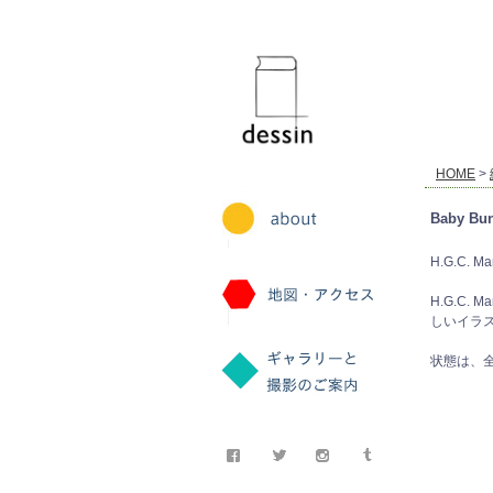
dessin
HOME
>
Baby Bun
H.G.C. Ma
H.G.C
しいイラ
状態は、