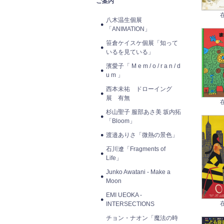
ご案内
八木温生個展
「ANIMATION」
笹倉ケイスケ個展「知って
いるを見ている」
濱愛子「 M e m / o / r a n / d
u m 」
西本未祐 ドローイング
展 有無
杉山聖子 服部あさ美 坂内拓
「Bloom」
渡邉ありさ「微熱の景色」
石川遼「Fragments of
Life」
Junko Awatani - Make a
Moon
EMI UEOKA -
INTERSECTIONS
チョン・ナオン「魔法の時