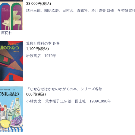
33,000円(税込)
諸井三郎、團伊玖磨、田村宏、真篠将、滑川道夫 監修 学習研究社 
在庫切れ
算数と理科の本 各巻
1,100円(税込)
岩波書店 1979年
『なぜなぜはかせのかがくの本』シリーズ各巻
660円(税込)
小林実 文 荒木桜子ほか 絵 国土社 1989/1990年