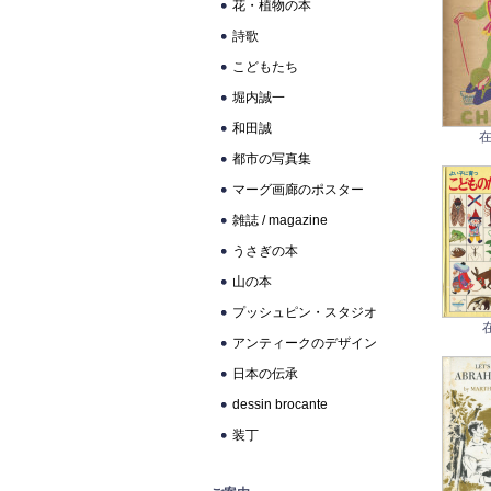
花・植物の本
詩歌
こどもたち
堀内誠一
和田誠
在
都市の写真集
マーグ画廊のポスター
雑誌 / magazine
うさぎの本
山の本
プッシュピン・スタジオ
アンティークのデザイン
日本の伝承
dessin brocante
装丁