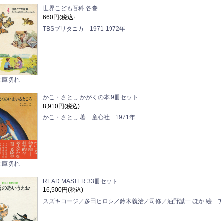
世界こども百科 各巻
660円(税込)
TBSブリタニカ 1971-1972年
在庫切れ
かこ・さとし かがくの本 9冊セット
8,910円(税込)
かこ・さとし 著 童心社 1971年
在庫切れ
READ MASTER 33冊セット
16,500円(税込)
スズキコージ／多田ヒロシ／鈴木義治／司修／油野誠一 ほか 絵 ア