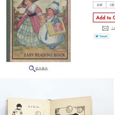
在庫
1冊
こ
拡大表示