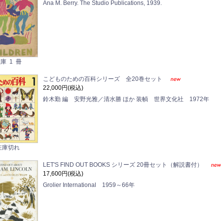
Ana M. Berry. The Studio Publications, 1939.
庫 1 冊
こどものための百科シリーズ 全20巻セット
22,000円(税込)
鈴木勤 編 安野光雅／清水勝 ほか 装幀 世界文化社 1972年
在庫切れ
LET'S FIND OUT BOOKS シリーズ 20冊セット（解説書付）
17,600円(税込)
Grolier International 1959～66年