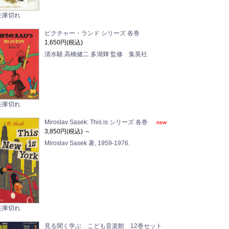
在庫切れ
ピクチャー・ランド シリーズ 各巻
1,650円(税込)
清水驍 高橋健二 多湖輝 監修 集英社
在庫切れ
Miroslav Sasek: This is シリーズ 各巻
3,850円(税込)
～
Miroslav Sasek 著, 1959-1976.
在庫切れ
見る聞く学ぶ こども音楽館 12巻セット