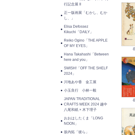
行記念展 II
正一版画展「むかし、むか
し、」
Elisa Defossez
Kikuchi「DAILY」
Reiko Ogino「THE APPLE
OF MY EYES」
Hana Takahashi「Between
here and you」
SWISH!「OFF THE SHELF
2024」
川地あや香 金工展
小玉良行 小林一毅
JAPAN TRADITIONAL
CRAFTS WEEK 2024 越中
八尾和紙 × 木下理子
おおはしたくま「LONG
NOON」
坂内拓「彼ら」