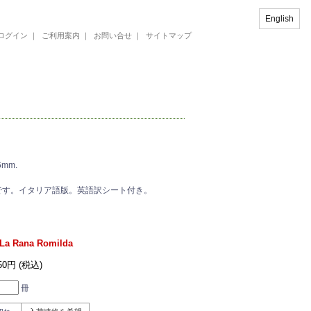
English
ログイン
｜
ご利用案内
｜
お問い合せ
｜
サイトマップ
46mm.
です。イタリア語版。英語訳シート付き。
 La Rana Romilda
850円 (税込)
冊