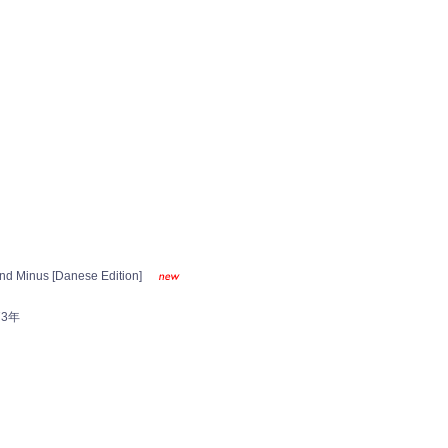
 und Minus [Danese Edition]
3年