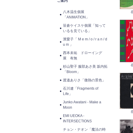
ご案内
八木温生個展
「ANIMATION」
笹倉ケイスケ個展「知って
いるを見ている」
濱愛子「 M e m / o / r a n / d
u m 」
西本未祐 ドローイング
展 有無
杉山聖子 服部あさ美 坂内拓
「Bloom」
渡邉ありさ「微熱の景色」
石川遼「Fragments of
Life」
Junko Awatani - Make a
Moon
EMI UEOKA -
INTERSECTIONS
チョン・ナオン「魔法の時