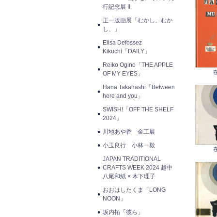
行記念展 II
正一版画展「むかし、むか
し、」
Elisa Defossez
Kikuchi「DAILY」
Reiko Ogino「THE APPLE
OF MY EYES」
Hana Takahashi「Between
here and you」
SWISH!「OFF THE SHELF
2024」
川地あや香 金工展
小玉良行 小林一毅
JAPAN TRADITIONAL
CRAFTS WEEK 2024 越中
八尾和紙 × 木下理子
おおはしたくま「LONG
NOON」
坂内拓「彼ら」