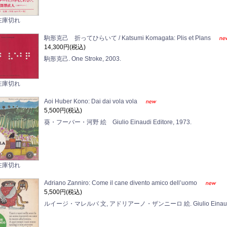
在庫切れ
駒形克己 折ってひらいて / Katsumi Komagata: Plis et Plans
14,300円(税込)
駒形克己. One Stroke, 2003.
在庫切れ
Aoi Huber Kono: Dai dai vola vola
5,500円(税込)
葵・フーバー・河野 絵 Giulio Einaudi Editore, 1973.
在庫切れ
Adriano Zanniro: Come il cane divento amico dell’uomo
5,500円(税込)
ルイージ・マレルバ 文, アドリアーノ・ザンニーロ 絵. Giulio Einaudi Ed