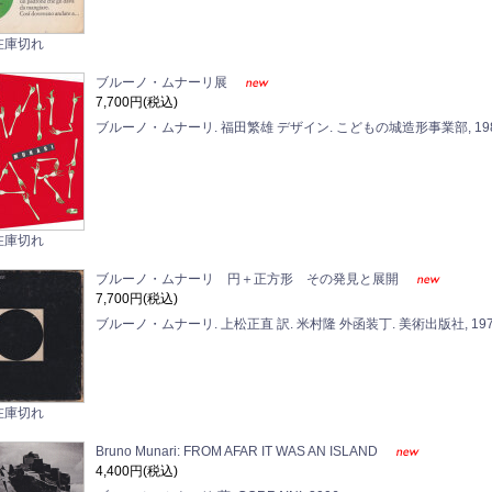
在庫切れ
ブルーノ・ムナーリ展
7,700円(税込)
ブルーノ・ムナーリ. 福田繁雄 デザイン. こどもの城造形事業部, 198
在庫切れ
ブルーノ・ムナーリ 円＋正方形 その発見と展開
7,700円(税込)
ブルーノ・ムナーリ. 上松正直 訳. 米村隆 外函装丁. 美術出版社, 197
在庫切れ
Bruno Munari: FROM AFAR IT WAS AN ISLAND
4,400円(税込)