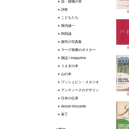
花・植物の本
詩歌
こどもたち
堀内誠一
和田誠
都市の写真集
マーグ画廊のポスター
雑誌 / magazine
うさぎの本
山の本
プッシュピン・スタジオ
アンティークのデザイン
日本の伝承
dessin brocante
装丁