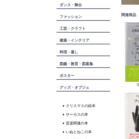
ダンス・舞台
関連商品
ファッション
工芸・クラフト
建築・インテリア
料理・暮し
図鑑・教育・図案集
ポスター
グッズ・オブジェ
クリスマスの絵本
サーカスの本
音楽関連の本
いぬとねこの本