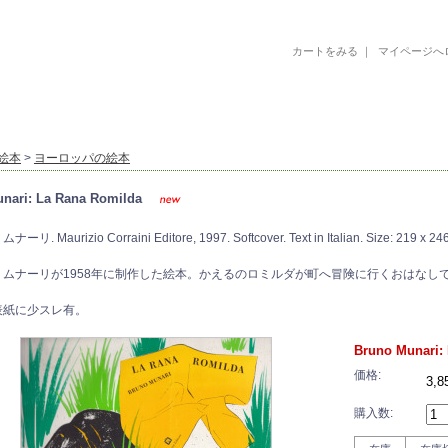
カートをみる
｜
マイページへ
古書 古本 絵本 美術書 デザイン書 絵本 イラストレーション 写真集
絵本
>
ヨーロッパの絵本
nari: La Rana Romilda
. Maurizio Corraini Editore, 1997. Softcover. Text in Italian. Size: 219 x 2
・ムナーリが1958年に制作した絵本。かえるのロミルダが町へ冒険に行くおはなし
表紙に少スレ有。
Bruno Munari:
価格:
3,
購入数: