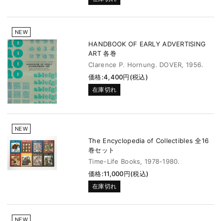
NEW
HANDBOOK OF EARLY ADVERTISING
ART 各巻
Clarence P. Hornung. DOVER, 1956.
価格:4,400円(税込)
在庫切れ
NEW
The Encyclopedia of Collectibles 全16
巻セット
Time-Life Books, 1978-1980.
価格:11,000円(税込)
在庫切れ
NEW