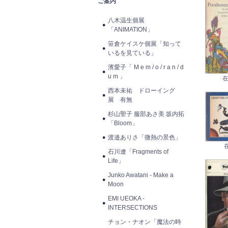
ご案内
八木温生個展
「ANIMATION」
笹倉ケイスケ個展「知って
いるを見ている」
濱愛子「 M e m / o / r a n / d
u m 」
在
西本未祐 ドローイング
展 有無
杉山聖子 服部あさ美 坂内拓
「Bloom」
渡邉ありさ「微熱の景色」
石川遼「Fragments of
Life」
Junko Awatani - Make a
Moon
EMI UEOKA -
INTERSECTIONS
チョン・ナオン「魔法の時