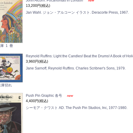
John Alcorn: Pocahontas in London
13,200円(税込)
Jan Wahl. ジョン・アルコーン イラスト. Deracorte Press, 1967.
庫 1 冊
Reynold Ruffins: Light the Candles! Beat the Drums! A Book of Ho
3,960円(税込)
Jane Sarnoff, Reynold Ruffins. Charles Scribner's Sons, 1979.
在庫切れ
Push Pin Graphic 各号
4,400円(税込)
シーモア・クワスト AD. The Push Pin Studios, Inc, 1977-1980.