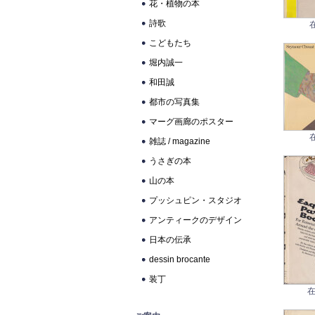
花・植物の本
詩歌
こどもたち
堀内誠一
和田誠
都市の写真集
マーグ画廊のポスター
雑誌 / magazine
うさぎの本
山の本
プッシュピン・スタジオ
アンティークのデザイン
日本の伝承
dessin brocante
装丁
在