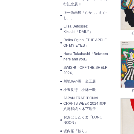
行記念展 II
正一版画展「むかし、むか
し、」
Elisa Defossez
Kikuchi「DAILY」
Reiko Ogino「THE APPLE
OF MY EYES」
Hana Takahashi「Between
here and you」
SWISH!「OFF THE SHELF
2024」
川地あや香 金工展
小玉良行 小林一毅
JAPAN TRADITIONAL
CRAFTS WEEK 2024 越中
八尾和紙 × 木下理子
おおはしたくま「LONG
NOON」
坂内拓「彼ら」