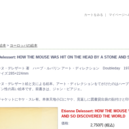
カートをみる
｜
マイページへ
古書 古本 絵本 美術書 デザイン書 絵本 イラストレーション 写真集
絵本
>
ヨーロッパの絵本
 Delessert: HOW THE MOUSE WAS HIT ON THE HEAD BY A STONE AN
ヌ・デレザート 著 ハーブ・ルバリン アート・ディレクション Doubleday 1
ズ:285×224mm
ンヌ・デレザート絵と文による絵本。アート・ディレクションをてがけたのはハーブ
イン性の高い絵本です。前書きは、ジャン・ピアジェ。
ジャケットにヤケ・スレ有。本体天地小口にヤケ、見返しに図書貸出袋の貼付けと印
Etienne Delessert: HOW THE MOUS
AND SO DISCOVERED THE WORLD
価格:
2,750円 (税込)