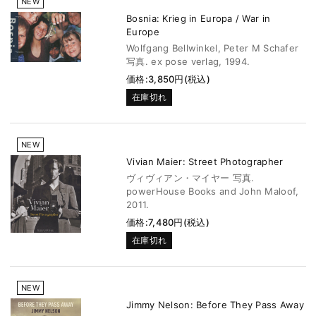
NEW
Bosnia: Krieg in Europa / War in
Europe
Wolfgang Bellwinkel, Peter M Schafer
写真. ex pose verlag, 1994.
価格:3,850円(税込)
在庫切れ
NEW
Vivian Maier: Street Photographer
ヴィヴィアン・マイヤー 写真.
powerHouse Books and John Maloof,
2011.
価格:7,480円(税込)
在庫切れ
NEW
Jimmy Nelson: Before They Pass Away