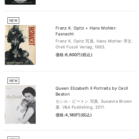
NEW
Franz K. Opitz + Hans Mohler:
Fasnacht
Franz K. Opitz 写真. Hans Mohler 序文.
Orell Fussli Verlag, 1963.
価格:6,600円(税込)
NEW
Queen Elizabeth II Portraits by Cecil
Beaton
セシル・ビートン 写真. Susanna Brown
著. V&A Publishing, 2011.
価格:4,180円(税込)