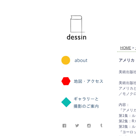
dessin
HOME
>
アメリカ
美術出版社
美術出版
アメリカ
／モノク
内容：
『アメリ
第1集：
第2集：
第3集：
『ヨーロ