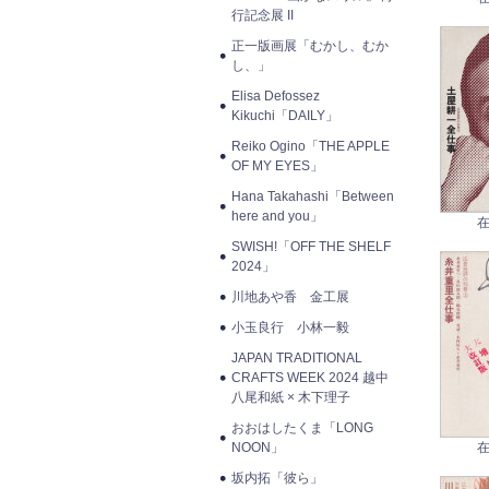
行記念展 II
正一版画展「むかし、むか
し、」
Elisa Defossez
Kikuchi「DAILY」
Reiko Ogino「THE APPLE
OF MY EYES」
Hana Takahashi「Between
here and you」
在
SWISH!「OFF THE SHELF
2024」
川地あや香 金工展
小玉良行 小林一毅
JAPAN TRADITIONAL
CRAFTS WEEK 2024 越中
八尾和紙 × 木下理子
おおはしたくま「LONG
NOON」
在
坂内拓「彼ら」