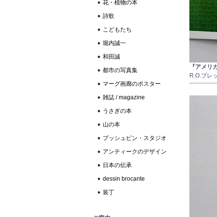
花・植物の本
詩歌
こどもたち
堀内誠一
和田誠
『アメリ
都市の写真集
R.O.
マーグ画廊のポスター
雑誌 / magazine
うさぎの本
山の本
プッシュピン・スタジオ
アンティークのデザイン
日本の伝承
dessin brocante
装丁