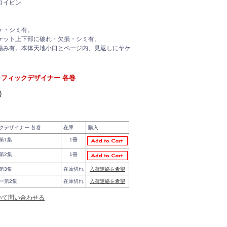
ロイピン
ケ・シミ有。
ケット上下部に破れ・欠損・シミ有。
傷み有。本体天地小口とページ内、見返しにヤケ
フィックデザイナー 各巻
)
クデザイナー 各巻
在庫
購入
第1集
1冊
第2集
1冊
第3集
在庫切れ
入荷連絡を希望
ー第2集
在庫切れ
入荷連絡を希望
いて問い合わせる