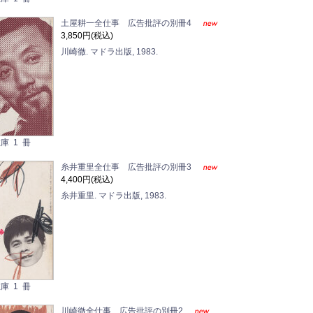
土屋耕一全仕事 広告批評の別冊4
3,850円(税込)
川崎徹. マドラ出版, 1983.
庫 1 冊
糸井重里全仕事 広告批評の別冊3
4,400円(税込)
糸井重里. マドラ出版, 1983.
庫 1 冊
川崎徹全仕事 広告批評の別冊2