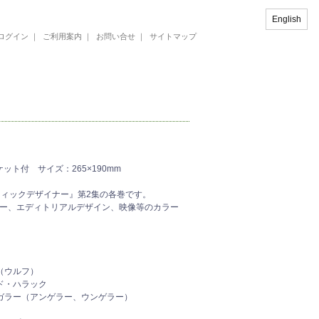
English
ログイン
｜
ご利用案内
｜
お問い合せ
｜
サイトマップ
ット付 サイズ：265×190mm
フィックデザイナー』第2集の各巻です。
ター、エディトリアルデザイン、映像等のカラー
（ウルフ）
ド・ハラック
ガラー（アンゲラー、ウンゲラー）