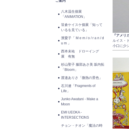
ご案内
八木温生個展
「ANIMATION」
笹倉ケイスケ個展「知って
いるを見ている」
『アメリ
濱愛子「 M e m / o / r a n / d
ルイス・
u m 」
小口に少
西本未祐 ドローイング
展 有無
杉山聖子 服部あさ美 坂内拓
「Bloom」
渡邉ありさ「微熱の景色」
石川遼「Fragments of
Life」
Junko Awatani - Make a
Moon
EMI UEOKA -
INTERSECTIONS
チョン・ナオン「魔法の時