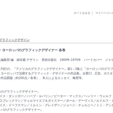
カートをみる
｜
マイページへ
古書 古本 絵本 美術書 デザイン書 絵本 イラストレーション 写真集
グラフィックデザイン
・ヨーロッパのグラフィックデザイナー 各巻
編集部 編 細谷巖 デザイン 美術出版社 1969年-1976年 ハードカバー ジャケ
社刊行の、『アメリカのグラフィックデザイナー』第1～3集と『ヨーロッパのグラ
とヨーロッパで活躍するグラフィック・デザイナーの作品集。企業CI、広告、ポス
ロ作品図版（約200点／各巻）、本人によるエッセイ、略歴等。
カのグラフィックデザイナー』
ルイス・ダンジガー／ハーブ・ルバリン／ピーター・マックス／ヘンリー・ウォルフ
R.O.ブレックマン／チェルマイエフ＆ガイスマー／ポール・デーヴィス／ルドルフ・
ルイス・ドーフスマン／ミルトン・グレイザー／ジョージ・チェルニー／トミ・アン
ッパのグラフィックデザイナー』