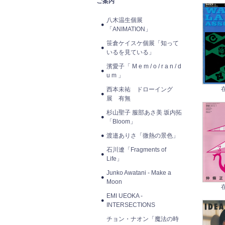
ご案内
八木温生個展
「ANIMATION」
笹倉ケイスケ個展「知って
いるを見ている」
濱愛子「 M e m / o / r a n / d
u m 」
西本未祐 ドローイング
展 有無
杉山聖子 服部あさ美 坂内拓
「Bloom」
渡邉ありさ「微熱の景色」
石川遼「Fragments of
Life」
Junko Awatani - Make a
Moon
EMI UEOKA -
INTERSECTIONS
チョン・ナオン「魔法の時