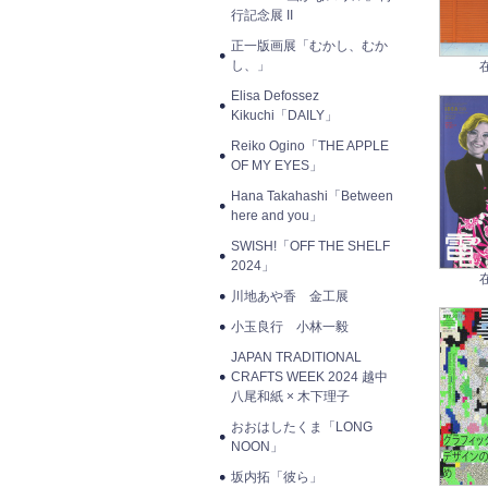
行記念展 II
正一版画展「むかし、むか
し、」
Elisa Defossez
Kikuchi「DAILY」
Reiko Ogino「THE APPLE
OF MY EYES」
Hana Takahashi「Between
here and you」
SWISH!「OFF THE SHELF
2024」
川地あや香 金工展
小玉良行 小林一毅
JAPAN TRADITIONAL
CRAFTS WEEK 2024 越中
八尾和紙 × 木下理子
おおはしたくま「LONG
NOON」
坂内拓「彼ら」