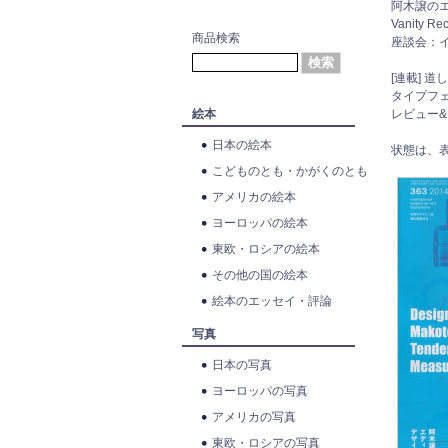
阿木譲の
Vanity Rec
商品検索
座談会：
[連載] 
タイプフ
絵本
レビュー
日本の絵本
状態は、
こどものとも・かがくのとも
アメリカの絵本
ヨーロッパの絵本
東欧・ロシアの絵本
その他の国の絵本
絵本のエッセイ・評論
写真
日本の写真
ヨーロッパの写真
アメリカの写真
東欧・ロシアの写真