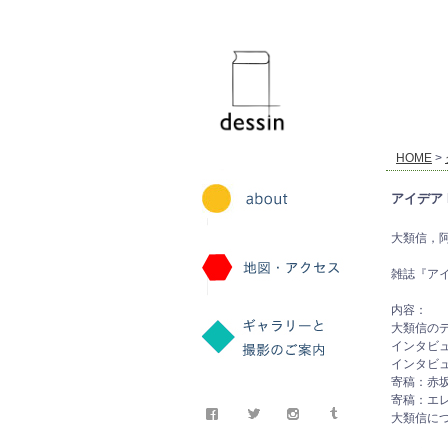
dessin
HOME
>
アイデア
大類信，阿木譲
雑誌『ア
内容：
大類信の
インタビ
インタビ
寄稿：赤
寄稿：エ
大類信に