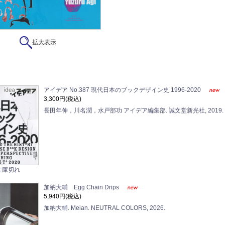
拡大表示
アイデア No.387 現代日本のブックデザイン史 1996-2020
3,300円(税込)
長田年伸，川名潤，水戸部功 アイデア編集部. 誠文堂新光社, 2019.
在庫切れ
加納大輔 Egg Chain Drips
5,940円(税込)
加納大輔. Meian. NEUTRAL COLORS, 2026.