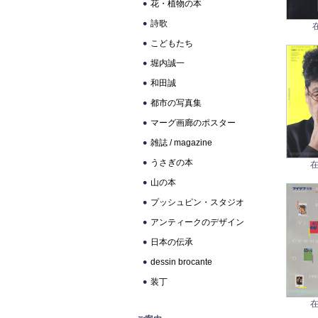
花・植物の本
詩歌
こどもたち
堀内誠一
和田誠
都市の写真集
マーグ画廊のポスター
雑誌 / magazine
うさぎの本
在
山の本
プッシュピン・スタジオ
アンティークのデザイン
日本の伝承
dessin brocante
装丁
在