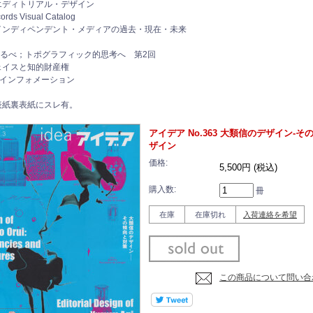
エディトリアル・デザイン
ords Visual Catalog
インディペンデント・メディアの過去・現在・未来
道しるべ；トポグラフィック的思考へ 第2回
ェイスと知的財産権
&インフォメーション
表紙裏表紙にスレ有。
アイデア No.363 大類信のデザイン
ザイン
価格:
5,500円 (税込)
購入数:
冊
在庫
在庫切れ
入荷連絡を希望
この商品について問い合