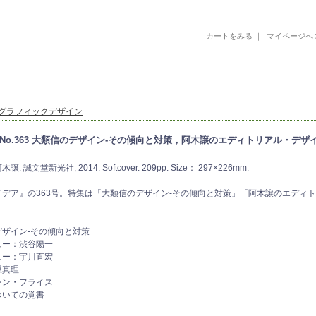
カートをみる
｜
マイページへ
古書 古本 絵本 美術書 デザイン書 絵本 イラストレーション 写真集
グラフィックデザイン
 No.363 大類信のデザイン-その傾向と対策，阿木譲のエディトリアル・デザ
. 誠文堂新光社, 2014. Softcover. 209pp. Size： 297×226mm.
イデア』の363号。特集は「大類信のデザイン-その傾向と対策」「阿木譲のエディ
デザイン-その傾向と対策
ュー：渋谷陽一
ュー：宇川直宏
坂真理
レン・フライス
ついての覚書