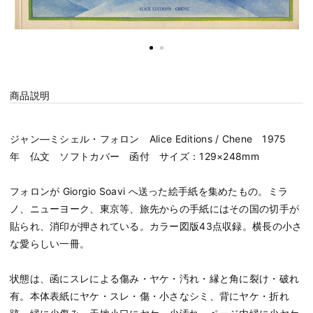
商品説明
ジャン―ミシェル・フォロン Alice Editions / Chene 1975
年 仏文 ソフトカバー 函付 サイズ：129×248mm
フォロンが Giorgio Soavi へ送った絵手紙を集めたもの。ミラ
ノ、ニューヨーク、東京等、旅先からの手紙にはその国の切手が
貼られ、消印が押されている。カラー図版43点収録。横長の小さ
な愛らしい一冊。
状態は、函にスレによる傷み・ヤケ・汚れ・縁と角に裂け・破れ
有。本体表紙にヤケ・スレ・傷・小さなシミ、背にヤケ・折れ