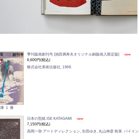
季刊版画創刊号 [池田満寿夫オリジナル銅版画入限定版]
6,600円(税込)
株式会社美術出版社, 1968.
庫 1 冊
日本の型紙 ISE KATAGAMI
7,150円(税込)
高岡一弥 アートディレクション, 生田ゆき, 丸山伸彦 執筆. パイインタ