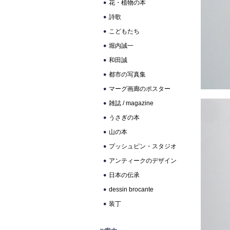
花・植物の本
詩歌
こどもたち
堀内誠一
和田誠
都市の写真集
マーグ画廊のポスター
雑誌 / magazine
うさぎの本
山の本
プッシュピン・スタジオ
アンティークのデザイン
日本の伝承
dessin brocante
装丁