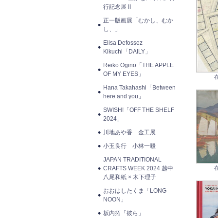
行記念展 II
正一版画展「むかし、むか
し、」
Elisa Defossez
Kikuchi「DAILY」
Reiko Ogino「THE APPLE
OF MY EYES」
Hana Takahashi「Between
here and you」
SWISH!「OFF THE SHELF
2024」
川地あや香 金工展
小玉良行 小林一毅
JAPAN TRADITIONAL
CRAFTS WEEK 2024 越中
八尾和紙 × 木下理子
おおはしたくま「LONG
NOON」
坂内拓「彼ら」