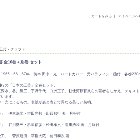
カートをみる
｜
マイページへ
古書 古本 絵本 美術書 デザイン書 絵本 イラストレーション 写真集
工芸・クラフト
 全10巻＋別巻 セット
1965・66・67年 装本 田中一光 ハードカバー 元パラフィン・函付 各巻230ペ
刊行の「日本の工芸」全巻セット。
東深水、谷川徹三、宇野千代、白洲正子、勅使河原蒼風らの著者をむかえ、テキスト
ています。
中一光によるもの。表紙が裏と表とで異なる美しい装幀。
染」 伊東深水・吉田光邦・山辺知行 著 月報付
漆」 谷川徹三・杉原信彦・松田権六・荒川浩和 著 月報付
金工」 菅原通濟・草柳大蔵・前田泰次 著