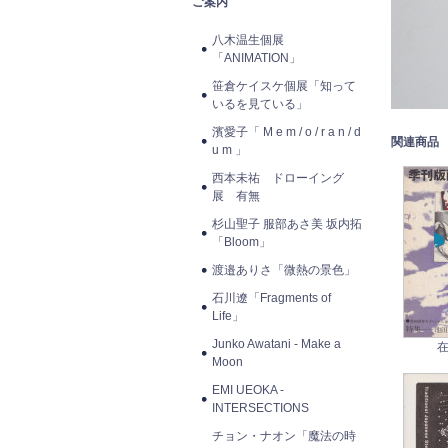
ご案内
八木温生個展
「ANIMATION」
笹倉ケイスケ個展「知って
いるを見ている」
濱愛子「 M e m / o / r a n / d
関連商品
u m 」
西本未祐 ドローイング
展 有無
杉山聖子 服部あさ美 坂内拓
「Bloom」
渡邉ありさ「微熱の景色」
石川遼「Fragments of
Life」
Junko Awatani - Make a
在
Moon
EMI UEOKA -
INTERSECTIONS
チョン・ナオン「魔法の時