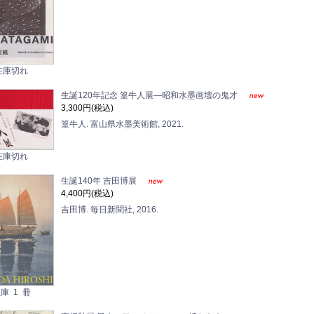
在庫切れ
生誕120年記念 篁牛人展―昭和水墨画壇の鬼才
3,300円(税込)
篁牛人. 富山県水墨美術館, 2021.
在庫切れ
生誕140年 吉田博展
4,400円(税込)
吉田博. 毎日新聞社, 2016.
庫 1 冊