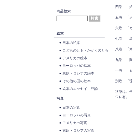
四巻：「
商品検索
五巻：「
六巻：「
絵本
七巻：「
日本の絵本
八巻：「
こどものとも・かがくのとも
アメリカの絵本
九巻：「
ヨーロッパの絵本
十巻：「
東欧・ロシアの絵本
その他の国の絵本
別巻：「
絵本のエッセイ・評論
状態は、
ワレ有。
写真
日本の写真
ヨーロッパの写真
アメリカの写真
東欧・ロシアの写真