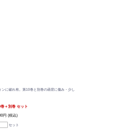
ィンに破れ有。第10巻と別巻の函背に傷み・少し
0巻＋別巻 セット
800円 (税込)
セット