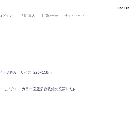
English
ログイン
｜
ご利用案内
｜
お問い合せ
｜
サイトマップ
ージ程度 サイズ: 220×158mm
・モノクロ・カラー図版多数収録の充実した内