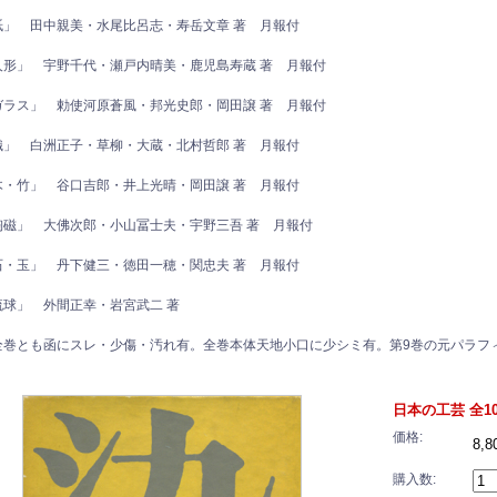
紙」 田中親美・水尾比呂志・寿岳文章 著 月報付
人形」 宇野千代・瀬戸内晴美・鹿児島寿蔵 著 月報付
ガラス」 勅使河原蒼風・邦光史郎・岡田譲 著 月報付
織」 白洲正子・草柳・大蔵・北村哲郎 著 月報付
木・竹」 谷口吉郎・井上光晴・岡田譲 著 月報付
陶磁」 大佛次郎・小山冨士夫・宇野三吾 著 月報付
石・玉」 丹下健三・徳田一穂・関忠夫 著 月報付
琉球」 外間正幸・岩宮武二 著
全巻とも函にスレ・少傷・汚れ有。全巻本体天地小口に少シミ有。第9巻の元パラフ
日本の工芸 全1
価格:
8,
購入数: