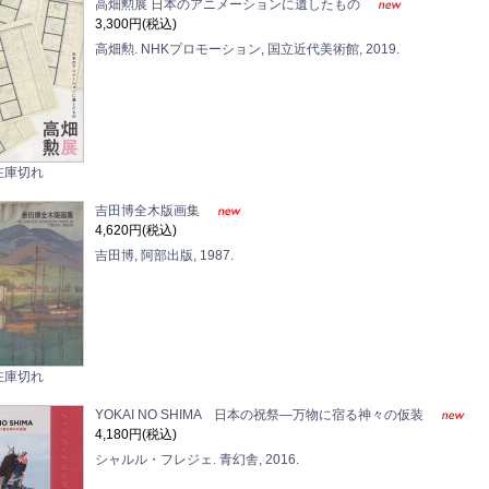
高畑勲展 日本のアニメーションに遺したもの
3,300円(税込)
高畑勲. NHKプロモーション, 国立近代美術館, 2019.
在庫切れ
吉田博全木版画集
4,620円(税込)
吉田博, 阿部出版, 1987.
在庫切れ
YOKAI NO SHIMA 日本の祝祭―万物に宿る神々の仮装
4,180円(税込)
シャルル・フレジェ. 青幻舎, 2016.