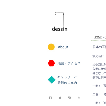
dessin
HOME
>
日本の工芸
淡交新社 
淡交新社
各巻に伊
容となっ
装本は田
一巻：「
二巻：「
三巻：「