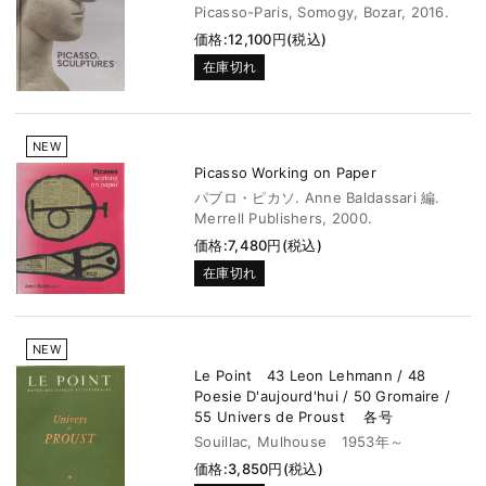
Picasso-Paris, Somogy, Bozar, 2016.
価格:12,100円(税込)
在庫切れ
NEW
Picasso Working on Paper
パブロ・ピカソ. Anne Baldassari 編.
Merrell Publishers, 2000.
価格:7,480円(税込)
在庫切れ
NEW
Le Point 43 Leon Lehmann / 48
Poesie D'aujourd'hui / 50 Gromaire /
55 Univers de Proust 各号
Souillac, Mulhouse 1953年～
価格:3,850円(税込)