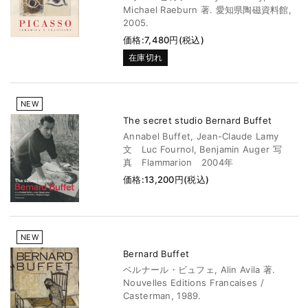
Michael Raeburn 著. 愛知県陶磁資料館,
2005.
価格:7,480円(税込)
在庫切れ
NEW
The secret studio Bernard Buffet
Annabel Buffet, Jean-Claude Lamy
文 Luc Fournol, Benjamin Auger 写
真 Flammarion 2004年
価格:13,200円(税込)
NEW
Bernard Buffet
ベルナール・ビュフェ, Alin Avila 著.
Nouvelles Editions Francaises /
Casterman, 1989.