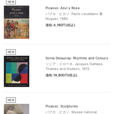
NEW
Picasso: Azul y Rosa
パブロ・ピカソ. Paolo Lecaldano 著.
Noguer, 1980.
価格:4,180円(税込)
NEW
Sonia Delaunay: Rhythms and Colours
ソニア・ドローネ. Jacques Damase.
Thames and Hudson, 1972.
価格:19,800円(税込)
NEW
Picasso. Sculptures
パブロ・ピカソ. Musee national