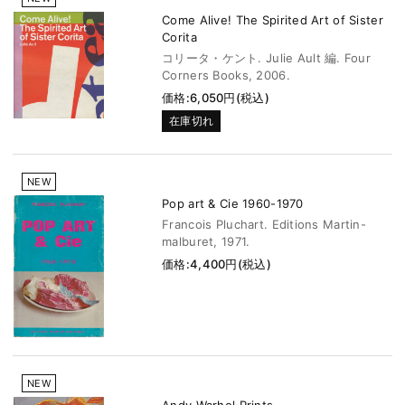
Come Alive! The Spirited Art of Sister
Corita
コリータ・ケント. Julie Ault 編. Four
Corners Books, 2006.
価格:6,050円(税込)
在庫切れ
NEW
Pop art & Cie 1960-1970
Francois Pluchart. Editions Martin-
malburet, 1971.
価格:4,400円(税込)
NEW