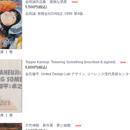
会田誠作品集 孤独な惑星
5,500円(税込)
会田誠. 有限会社DANぼ, 1999. 第4版.
庫 1 冊
Teppei Kaneuji: Towering Something [inscribed & signed]
6,600円(税込)
金氏徹平. United Design Lab デザイン. ユーレンス現代美術センター 
庫 1 冊
大竹伸朗 新作展 夢と細胞