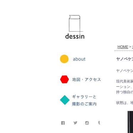
dessin
HOME
>
ヤノベケンジ
ヤノベケンジ. 青
現代美術
ーション
持つ独自
状態は、