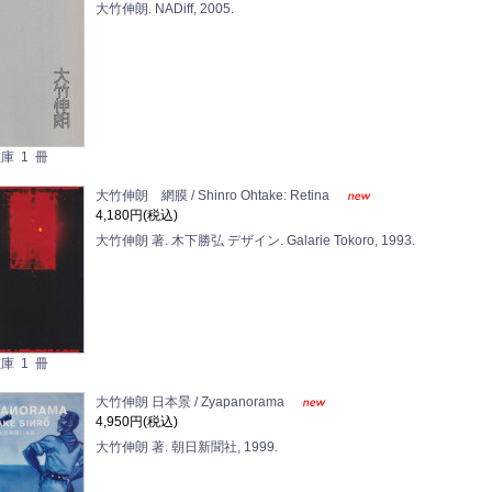
大竹伸朗. NADiff, 2005.
庫 1 冊
大竹伸朗 網膜 / Shinro Ohtake: Retina
4,180円(税込)
大竹伸朗 著. 木下勝弘 デザイン. Galarie Tokoro, 1993.
庫 1 冊
大竹伸朗 日本景 / Zyapanorama
4,950円(税込)
大竹伸朗 著. 朝日新聞社, 1999.