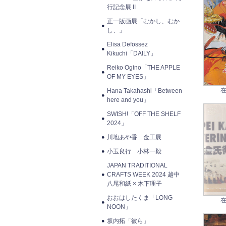
行記念展 II
正一版画展「むかし、むか
し、」
Elisa Defossez
Kikuchi「DAILY」
Reiko Ogino「THE APPLE
OF MY EYES」
在
Hana Takahashi「Between
here and you」
SWISH!「OFF THE SHELF
2024」
川地あや香 金工展
小玉良行 小林一毅
JAPAN TRADITIONAL
CRAFTS WEEK 2024 越中
八尾和紙 × 木下理子
おおはしたくま「LONG
在
NOON」
坂内拓「彼ら」