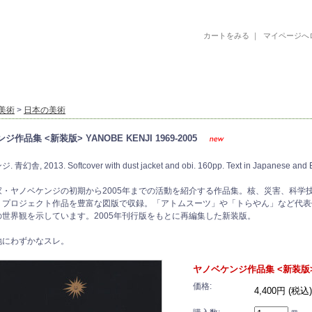
カートをみる
｜
マイページへ
古書 古本 絵本 美術書 デザイン書 絵本 イラストレーション 写真集
美術
>
日本の美術
作品集 <新装版> YANOBE KENJI 1969-2005
幻舎, 2013. Softcover with dust jacket and obi. 160pp. Text in Japanese and En
家・ヤノベケンジの初期から2005年までの活動を紹介する作品集。核、災害、科学
、プロジェクト作品を豊富な図版で収録。「アトムスーツ」や「トらやん」など代表
の世界観を示しています。2005年刊行版をもとに再編集した新装版。
地にわずかなスレ。
ヤノベケンジ作品集 <新装版> YAN
価格:
4,400円 (税込)