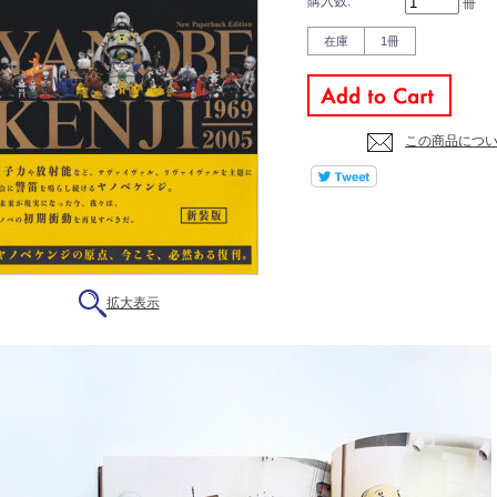
購入数:
冊
在庫
1冊
この商品につ
拡大表示