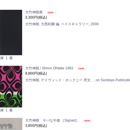
大竹伸朗展
3,300円(税込)
大竹伸朗. 大西利勝 編. ベイスギャラリー, 2000.
庫 1 冊
大竹伸朗 / Shinro Ohtake 1982
8,800円(税込)
大竹伸朗. デイヴィッド・ホックニー 序文. …on Sundays Publications, 1982
庫 1 冊
大竹伸朗 ヤバな午後 ［Signed］
3,850円(税込)