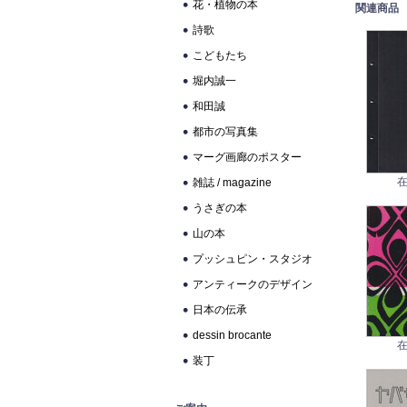
花・植物の本
関連商品
詩歌
こどもたち
堀内誠一
和田誠
都市の写真集
マーグ画廊のポスター
在
雑誌 / magazine
うさぎの本
山の本
プッシュピン・スタジオ
アンティークのデザイン
日本の伝承
dessin brocante
在
装丁