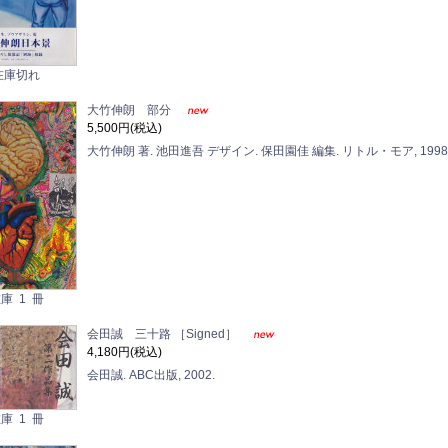
在庫切れ
大竹伸朗 部分
5,500円(税込)
大竹伸朗 著. 池田進吾 デザイン. 保田園佳 編集. リトル・モア, 19
庫 1 冊
会田誠 三十路 ［Signed］
4,180円(税込)
会田誠. ABC出版, 2002.
庫 1 冊