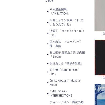
ご案内
八木温生個展
「ANIMATION」
笹倉ケイスケ個展「知って
いるを見ている」
濱愛子「 M e m / o / r a n / d
在
u m 」
西本未祐 ドローイング
展 有無
杉山聖子 服部あさ美 坂内拓
「Bloom」
渡邉ありさ「微熱の景色」
石川遼「Fragments of
Life」
在
Junko Awatani - Make a
Moon
EMI UEOKA -
INTERSECTIONS
チョン・ナオン「魔法の時