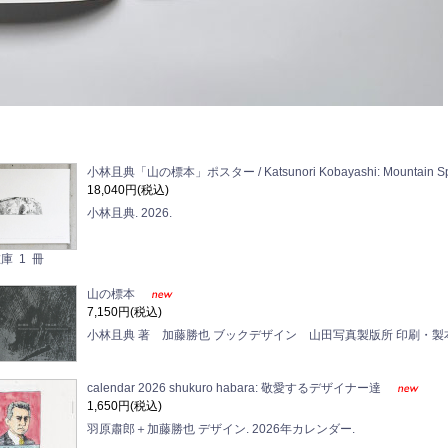
小林且典「山の標本」ポスター / Katsunori Kobayashi: Mountain Spe
18,040円(税込)
小林且典. 2026.
庫 1 冊
山の標本
7,150円(税込)
小林且典 著 加藤勝也 ブックデザイン 山田写真製版所 印刷・製本
calendar 2026 shukuro habara: 敬愛するデザイナー達
1,650円(税込)
羽原肅郎＋加藤勝也 デザイン. 2026年カレンダー.