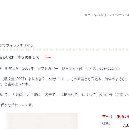
カートをみる
｜
マイページへ
古書 古本 絵本 美術書 デザイン書 絵本 イラストレーション 写真集
グラフィックデザイン
あるいは 本をめざして
著 明星大学 2005年 ソフトカバー ジャケット付 サイズ：298×212mm
（朗文堂, 2007）より大きく（A4サイズ）、その原型とも言える、詩集のよう
な、音楽のような本。
いて, と共に, と一緒に, の中で, に抱かれて, によって (c+m+y) ［本文よ
く僅かな汚れ・スレ有。
本へ！ あるい
価格:
3,