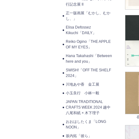
行記念展 II
正一版画展「むかし、むか
し、」
Elisa Defossez
Kikuchi「DAILY」
Reiko Ogino「THE APPLE
OF MY EYES」
Hana Takahashi「Between
here and you」
SWISH!「OFF THE SHELF
2024」
川地あや香 金工展
小玉良行 小林一毅
JAPAN TRADITIONAL
CRAFTS WEEK 2024 越中
八尾和紙 × 木下理子
おおはしたくま「LONG
NOON」
坂内拓「彼ら」