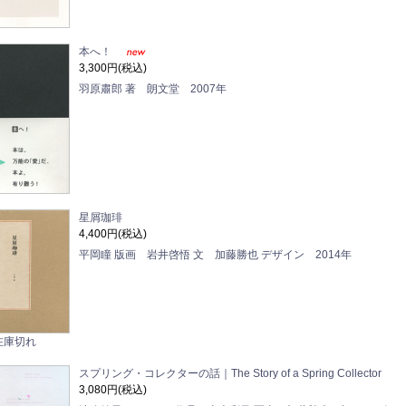
本へ！
3,300円(税込)
羽原肅郎 著 朗文堂 2007年
星屑珈琲
4,400円(税込)
平岡瞳 版画 岩井啓悟 文 加藤勝也 デザイン 2014年
在庫切れ
スプリング・コレクターの話｜The Story of a Spring Collector
3,080円(税込)