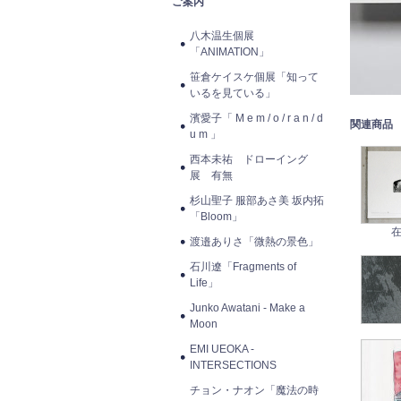
ご案内
八木温生個展
「ANIMATION」
笹倉ケイスケ個展「知って
いるを見ている」
濱愛子「 M e m / o / r a n / d
関連商品
u m 」
西本未祐 ドローイング
展 有無
杉山聖子 服部あさ美 坂内拓
「Bloom」
在
渡邉ありさ「微熱の景色」
石川遼「Fragments of
Life」
Junko Awatani - Make a
Moon
EMI UEOKA -
INTERSECTIONS
チョン・ナオン「魔法の時