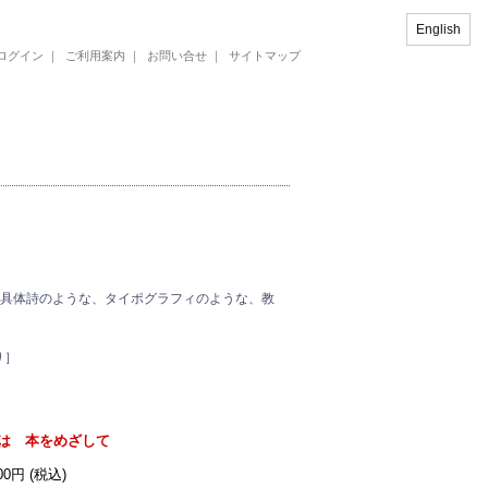
English
ログイン
｜
ご利用案内
｜
お問い合せ
｜
サイトマップ
な、具体詩のような、タイポグラフィのような、教
り］
は 本をめざして
300円 (税込)