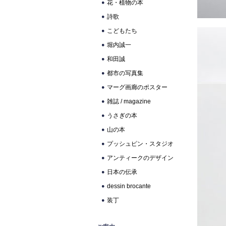
花・植物の本
詩歌
こどもたち
堀内誠一
和田誠
都市の写真集
マーグ画廊のポスター
雑誌 / magazine
うさぎの本
山の本
プッシュピン・スタジオ
アンティークのデザイン
日本の伝承
dessin brocante
装丁