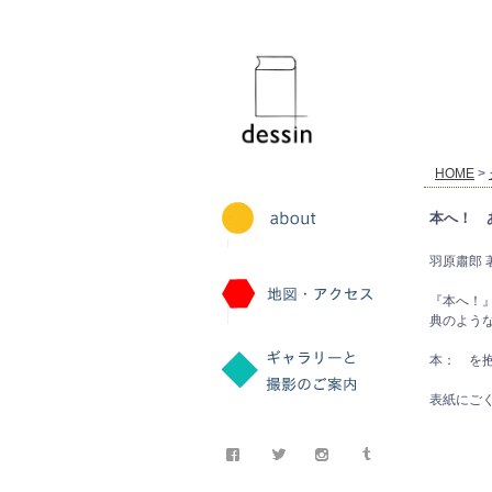
dessin
HOME
>
本へ！ 
羽原肅郎 
『本へ！』
典のよう
本： を抱
表紙にご