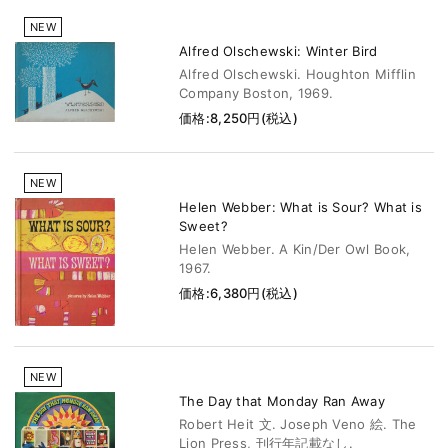
NEW
Alfred Olschewski: Winter Bird
Alfred Olschewski. Houghton Mifflin
Company Boston, 1969.
価格:8,250円(税込)
NEW
Helen Webber: What is Sour? What is
Sweet?
Helen Webber. A Kin/Der Owl Book,
1967.
価格:6,380円(税込)
NEW
The Day that Monday Ran Away
Robert Heit 文. Joseph Veno 絵. The
Lion Press, 刊行年記載なし.