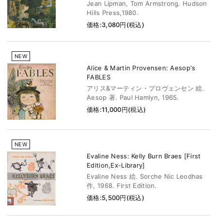
Jean Lipman, Tom Armstrong. Hudson
Hills Press,1980.
価格:3,080円(税込)
NEW
Alice & Martin Provensen: Aesop's
FABLES
アリス&マーティン・プロヴェンセン 絵.
Aesop 著. Paul Hamlyn, 1965.
価格:11,000円(税込)
NEW
Evaline Ness: Kelly Burn Braes [First
Edition,Ex-Library]
Evaline Ness 絵. Sorche Nic Leodhas
作, 1968. First Edition.
価格:5,500円(税込)