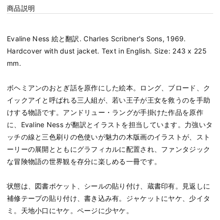
商品説明
Evaline Ness 絵と翻訳. Charles Scribner's Sons, 1969.
Hardcover with dust jacket. Text in English. Size: 243 x 225
mm.
ボヘミアンのおとぎ話を原作にした絵本。ロング、ブロード、ク
イックアイと呼ばれる三人組が、若い王子が王女を救うのを手助
けする物語です。アンドリュー・ラングが手掛けた作品を原作
に、Evaline Ness が翻訳とイラストを担当しています。力強いタ
ッチの線と三色刷りの色使いが魅力の木版画のイラストが、スト
ーリーの展開とともにグラフィカルに配置され、ファンタジック
な冒険物語の世界観を存分に楽しめる一冊です。
状態は、図書ポケット、シールの貼り付け、蔵書印有。見返しに
補修テープの貼り付け、書き込み有。ジャケットにヤケ、少イタ
ミ。天地小口にヤケ。ページに少ヤケ。