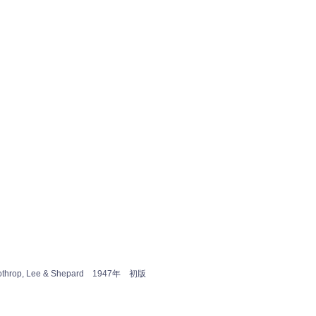
throp, Lee & Shepard 1947年 初版