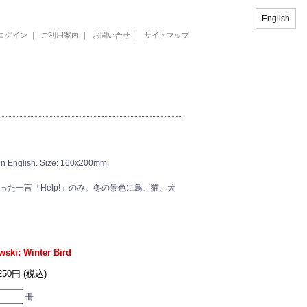
English
ログイン
｜
ご利用案内
｜
お問い合せ
｜
サイトマップ
 in English. Size: 160x200mm.
た一言「Help!」のみ。冬の景色に鳥、猫、犬
wski: Winter Bird
,250円 (税込)
冊