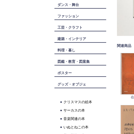
ダンス・舞台
ファッション
工芸・クラフト
建築・インテリア
関連商品
料理・暮し
図鑑・教育・図案集
ポスター
グッズ・オブジェ
在
クリスマスの絵本
サーカスの本
音楽関連の本
いぬとねこの本