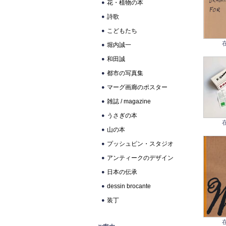
花・植物の本
詩歌
こどもたち
堀内誠一
和田誠
都市の写真集
マーグ画廊のポスター
雑誌 / magazine
うさぎの本
山の本
プッシュピン・スタジオ
アンティークのデザイン
日本の伝承
dessin brocante
装丁