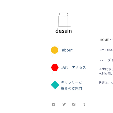
dessin
HOME
>
Jim Dine
ジム・ダイン. M
20世紀
水彩を用
状態は、