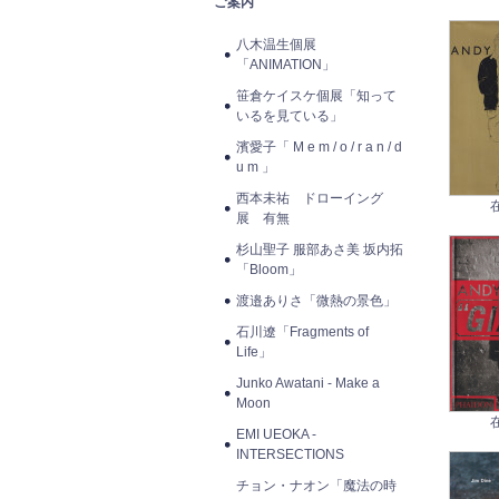
ご案内
八木温生個展
「ANIMATION」
笹倉ケイスケ個展「知って
いるを見ている」
濱愛子「 M e m / o / r a n / d
u m 」
西本未祐 ドローイング
展 有無
杉山聖子 服部あさ美 坂内拓
「Bloom」
渡邉ありさ「微熱の景色」
石川遼「Fragments of
Life」
Junko Awatani - Make a
Moon
EMI UEOKA -
INTERSECTIONS
チョン・ナオン「魔法の時