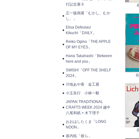
行記念展 II
正一版画展「むかし、むか
し、」
Elisa Defossez
Kikuchi「DAILY」
Reiko Ogino「THE APPLE
OF MY EYES」
Hana Takahashi「Between
here and you」
SWISH!「OFF THE SHELF
在
2024」
川地あや香 金工展
小玉良行 小林一毅
JAPAN TRADITIONAL
CRAFTS WEEK 2024 越中
八尾和紙 × 木下理子
おおはしたくま「LONG
NOON」
坂内拓「彼ら」