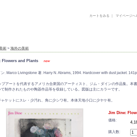
カートをみる
｜
マイページへ
古書 古本 絵本 美術書 デザイン書 絵本 イラストレーション 写真集
美術
>
海外の美術
: Flowers and Plants
arco Livingstone 著. Harry N. Abrams, 1994. Hardcover with dust jacket. 141pp.
ポップアートを代表するアメリカ合衆国のアーティスト、ジム・ダインの作品集。本
いて制作されたものや陶器作品等を収録している。図版は主にカラーです。
ジャケットにスレ・少汚れ、角に少シワ有。本体天地小口に少ヤケ有。
Jim Dine: Flow
価格:
4,
購入数: