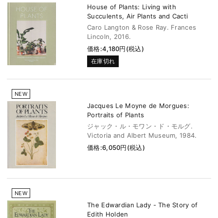
House of Plants: Living with
Succulents, Air Plants and Cacti
Caro Langton & Rose Ray. Frances
Lincoln, 2016.
価格:4,180円(税込)
在庫切れ
NEW
Jacques Le Moyne de Morgues:
Portraits of Plants
ジャック・ル・モワン・ド・モルグ.
Victoria and Albert Museum, 1984.
価格:6,050円(税込)
NEW
The Edwardian Lady - The Story of
Edith Holden