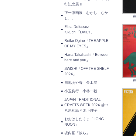
行記念展 II
正一版画展「むかし、むか
在
し、」
Elisa Defossez
Kikuchi「DAILY」
Reiko Ogino「THE APPLE
OF MY EYES」
Hana Takahashi「Between
here and you」
SWISH!「OFF THE SHELF
2024」
在
川地あや香 金工展
小玉良行 小林一毅
JAPAN TRADITIONAL
CRAFTS WEEK 2024 越中
八尾和紙 × 木下理子
おおはしたくま「LONG
NOON」
坂内拓「彼ら」