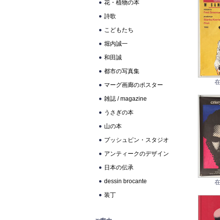
花・植物の本
詩歌
こどもたち
堀内誠一
和田誠
都市の写真集
在
マーグ画廊のポスター
雑誌 / magazine
うさぎの本
山の本
プッシュピン・スタジオ
アンティークのデザイン
日本の伝承
dessin brocante
在
装丁