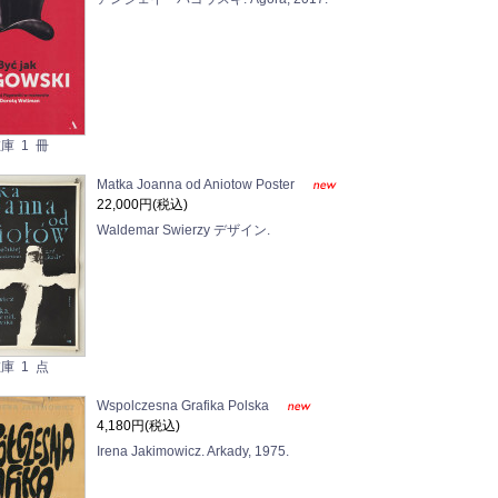
庫 1 冊
Matka Joanna od Aniotow Poster
22,000円(税込)
Waldemar Swierzy デザイン.
庫 1 点
Wspolczesna Grafika Polska
4,180円(税込)
Irena Jakimowicz. Arkady, 1975.