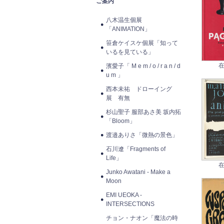
ご案内
八木温生個展
「ANIMATION」
笹倉ケイスケ個展「知って
いるを見ている」
在
濱愛子「 M e m / o / r a n / d
u m 」
西本未祐 ドローイング
展 有無
杉山聖子 服部あさ美 坂内拓
「Bloom」
渡邉ありさ「微熱の景色」
石川遼「Fragments of
Life」
在
Junko Awatani - Make a
Moon
EMI UEOKA -
INTERSECTIONS
チョン・ナオン「魔法の時