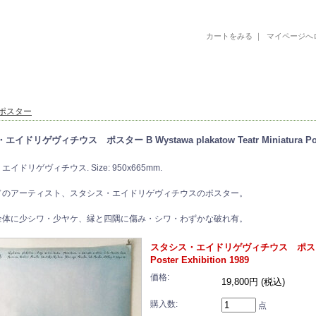
カートをみる
｜
マイページへ
古書 古本 絵本 美術書 デザイン書 絵本 イラストレーション 写真集
ポスター
ドリゲヴィチウス ポスター B Wystawa plakatow Teatr Miniatura Poster
イドリゲヴィチウス. Size: 950x665mm.
ドのアーティスト、スタシス・エイドリゲヴィチウスのポスター。
全体に少シワ・少ヤケ、縁と四隅に傷み・シワ・わずかな破れ有。
スタシス・エイドリゲヴィチウス ポスター B Wys
Poster Exhibition 1989
価格:
19,800円 (税込)
購入数:
点