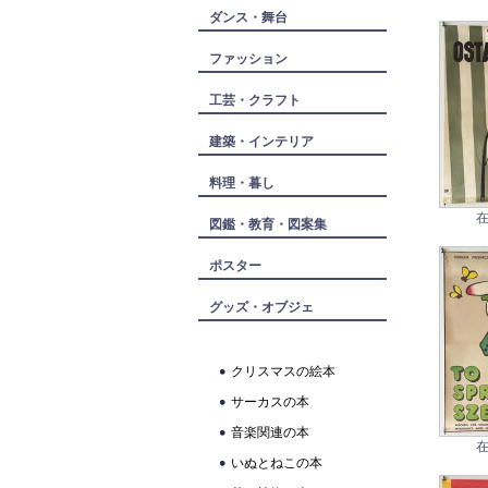
ダンス・舞台
ファッション
工芸・クラフト
建築・インテリア
料理・暮し
在
図鑑・教育・図案集
ポスター
グッズ・オブジェ
クリスマスの絵本
サーカスの本
音楽関連の本
在
いぬとねこの本