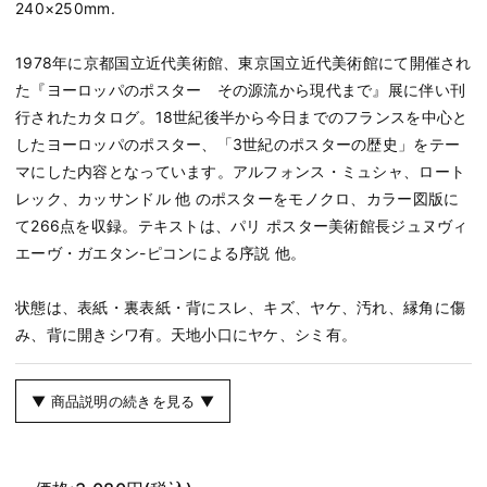
240×250mm.
1978年に京都国立近代美術館、東京国立近代美術館にて開催され
た『ヨーロッパのポスター その源流から現代まで』展に伴い刊
行されたカタログ。18世紀後半から今日までのフランスを中心と
したヨーロッパのポスター、「3世紀のポスターの歴史」をテー
マにした内容となっています。アルフォンス・ミュシャ、ロート
レック、カッサンドル 他 のポスターをモノクロ、カラー図版に
て266点を収録。テキストは、パリ ポスター美術館長ジュヌヴィ
エーヴ・ガエタン-ピコンによる序説 他。
状態は、表紙・裏表紙・背にスレ、キズ、ヤケ、汚れ、縁角に傷
み、背に開きシワ有。天地小口にヤケ、シミ有。
▼ 商品説明の続きを見る ▼