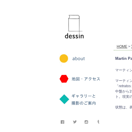
dessin
HOME
>
Martin Pa
マーティン・パー
マーティン
「retr
中盤から
ト。現実
状態は、