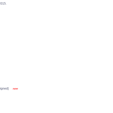
015.
igned]