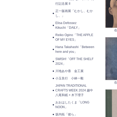
行記念展 II
正一版画展「むかし、むか
し、」
Elisa Defossez
Kikuchi「DAILY」
在
Reiko Ogino「THE APPLE
OF MY EYES」
Hana Takahashi「Between
here and you」
SWISH!「OFF THE SHELF
2024」
川地あや香 金工展
小玉良行 小林一毅
在
JAPAN TRADITIONAL
CRAFTS WEEK 2024 越中
八尾和紙 × 木下理子
おおはしたくま「LONG
NOON」
坂内拓「彼ら」