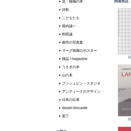
関連商品
花・植物の本
詩歌
こどもたち
堀内誠一
和田誠
都市の写真集
マーグ画廊のポスター
在
雑誌 / magazine
うさぎの本
山の本
プッシュピン・スタジオ
アンティークのデザイン
日本の伝承
dessin brocante
装丁
在