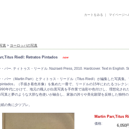
カートをみる
｜
マイページへ
古書 古本 絵本 美術書 デザイン書 絵本 イラストレーション 写真集
写真
>
ヨーロッパの写真
rr,Titus Riedl: Retratos Pintados
. ティトゥス・リードル. Nazraeli Press, 2010. Hardcover. Text in English. Siz
・パー（Martin Parr）とティトゥス・リードル（Titus Riedl）が編集した
atos pintados」（手描き着色肖像）を集めた一冊で、リードルの15年にわたるコレ
1990年代にかけて、地元の職人が白黒写真を手作業で油彩や色付けし、理想化され
の写真と夢のような大胆な色使いが融合し、家族の誇りや美化願望を反映した独特の
表紙の角に少ツブレ。
Martin Parr,Titus R
価格:
6,050