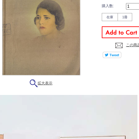
購入数:
在庫
1冊
この商
拡大表示