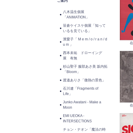
ご案内
八木温生個展
「ANIMATION」
笹倉ケイスケ個展「知って
いるを見ている」
濱愛子「 M e m / o / r a n / d
在
u m 」
西本未祐 ドローイング
展 有無
杉山聖子 服部あさ美 坂内拓
「Bloom」
渡邉ありさ「微熱の景色」
石川遼「Fragments of
Life」
Junko Awatani - Make a
在
Moon
EMI UEOKA -
INTERSECTIONS
チョン・ナオン「魔法の時