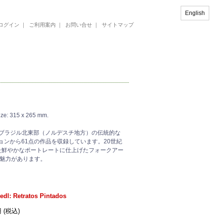
English
ログイン
｜
ご利用案内
｜
お問い合せ
｜
サイトマップ
e: 315 x 265 mm.
写真集。ブラジル北東部（ノルデスチ地方）の伝統的な
クションから61点の作品を収録しています。20世紀
た鮮やかなポートレートに仕上げたフォークアー
魅力があります。
iedl: Retratos Pintados
円 (税込)