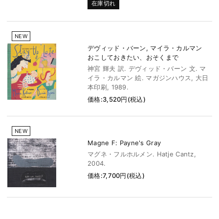
在庫切れ
NEW
デヴィッド・バーン, マイラ・カルマン
おこしておきたい、おそくまで
神宮 輝夫 訳. デヴィッド・バーン 文. マ
イラ・カルマン 絵. マガジンハウス, 大日
本印刷, 1989.
価格:3,520円(税込)
NEW
Magne F: Payne's Gray
マグネ・フルホルメン. Hatje Cantz,
2004.
価格:7,700円(税込)