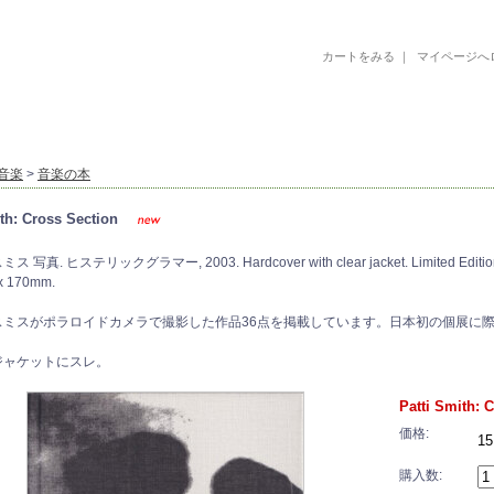
カートをみる
｜
マイページへ
古書 古本 絵本 美術書 デザイン書 絵本 イラストレーション 写真集
音楽
>
音楽の本
ith: Cross Section
写真. ヒステリックグラマー, 2003. Hardcover with clear jacket. Limited Edition of 1
 x 170mm.
スミスがポラロイドカメラで撮影した作品36点を掲載しています。日本初の個展に際
ジャケットにスレ。
Patti Smith: 
価格:
15
購入数: