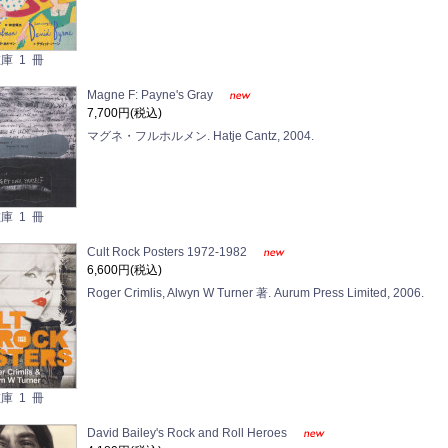
庫 1 冊
Magne F: Payne's Gray
7,700円(税込)
マグネ・フルホルメン. Hatje Cantz, 2004.
庫 1 冊
Cult Rock Posters 1972-1982
6,600円(税込)
Roger Crimlis, Alwyn W Turner 著. Aurum Press Limited, 2006.
庫 1 冊
David Bailey's Rock and Roll Heroes