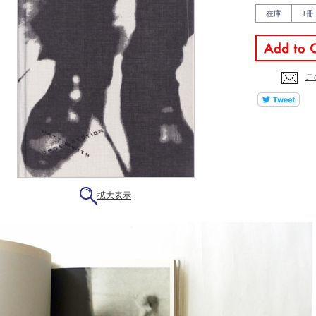
在庫
1冊
こ
拡大表示