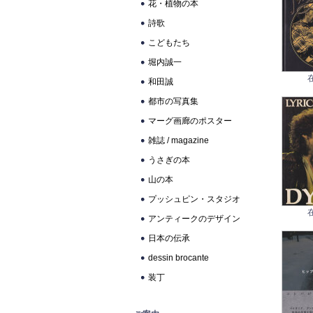
花・植物の本
詩歌
こどもたち
堀内誠一
和田誠
都市の写真集
マーグ画廊のポスター
雑誌 / magazine
うさぎの本
山の本
プッシュピン・スタジオ
アンティークのデザイン
日本の伝承
dessin brocante
装丁