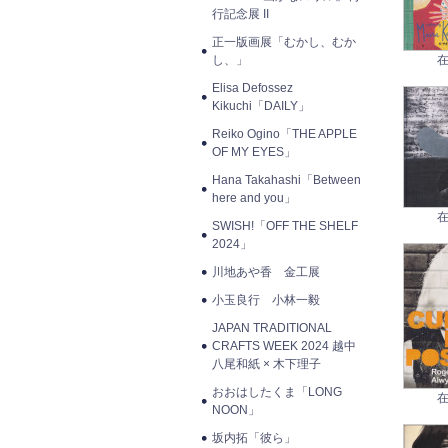
行記念展 II
正一版画展「むかし、むか
し、」
在
Elisa Defossez
Kikuchi「DAILY」
Reiko Ogino「THE APPLE
OF MY EYES」
Hana Takahashi「Between
here and you」
在
SWISH!「OFF THE SHELF
2024」
川地あや香 金工展
小玉良行 小林一毅
JAPAN TRADITIONAL
CRAFTS WEEK 2024 越中
八尾和紙 × 木下理子
おおはしたくま「LONG
在
NOON」
坂内拓「彼ら」