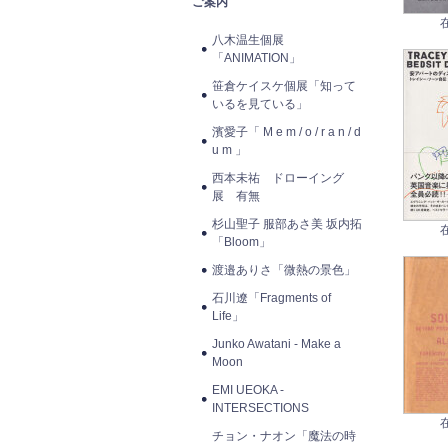
ご案内
八木温生個展
「ANIMATION」
笹倉ケイスケ個展「知って
いるを見ている」
濱愛子「 M e m / o / r a n / d
u m 」
西本未祐 ドローイング
展 有無
杉山聖子 服部あさ美 坂内拓
「Bloom」
渡邉ありさ「微熱の景色」
石川遼「Fragments of
Life」
Junko Awatani - Make a
Moon
EMI UEOKA -
INTERSECTIONS
チョン・ナオン「魔法の時