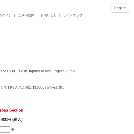
English
ログイン
｜
ご利用案内
｜
お問い合せ
｜
サイトマップ
000. Text in Japanese and English. 86pp.
して刊行された限定数1000部の写真集。
Cross Section
,400円 (税込)
冊