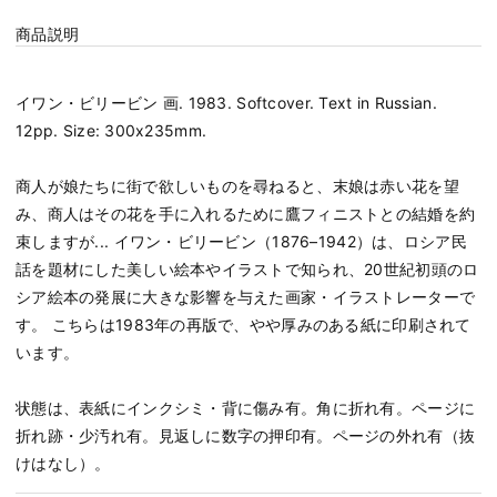
商品説明
イワン・ビリービン 画. 1983. Softcover. Text in Russian.
12pp. Size: 300x235mm.
商人が娘たちに街で欲しいものを尋ねると、末娘は赤い花を望
み、商人はその花を手に入れるために鷹フィニストとの結婚を約
束しますが... イワン・ビリービン（1876–1942）は、ロシア民
話を題材にした美しい絵本やイラストで知られ、20世紀初頭のロ
シア絵本の発展に大きな影響を与えた画家・イラストレーターで
す。 こちらは1983年の再版で、やや厚みのある紙に印刷されて
います。
状態は、表紙にインクシミ・背に傷み有。角に折れ有。ページに
折れ跡・少汚れ有。見返しに数字の押印有。ページの外れ有（抜
けはなし）。