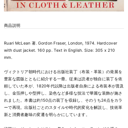
商品説明
Ruari McLean 著. Gordon Fraser, London, 1974. Hardcover
with dust jacket. 160 pp. Text in English. Size: 305 x 210
mm.
ヴィクトリア朝時代における出版社装丁（布装・革装）の発展を
豊富な図版とともに紹介する一冊。従来は読者が独自に装丁を依
頼していた本が、1820年代以降は出版者自身による布装本が普及
し、金箔押しや型押し、染色など多様な技法で華麗な装飾が施さ
れました。本書は約150点の装丁を収録し、そのうち24点をカラ
ーで再現。出版社ごとのスタイルや時代的変化を解説し、技術革
新と消費者趣味の変遷を明らかにしています。