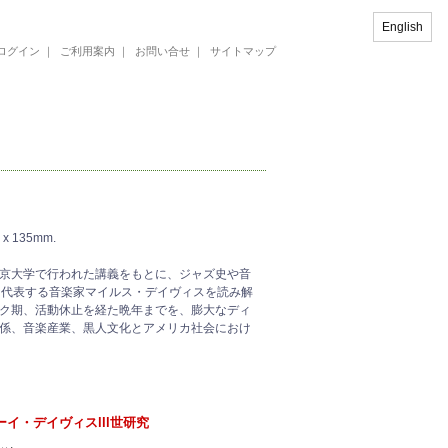
English
ログイン
｜
ご利用案内
｜
お問い合せ
｜
サイトマップ
 x 135mm.
京大学で行われた講義をもとに、ジャズ史や音
を代表する音楽家マイルス・デイヴィスを読み解
ク期、活動休止を経た晩年までを、膨大なディ
係、音楽産業、黒人文化とアメリカ社会におけ
イ・デイヴィスlll世研究