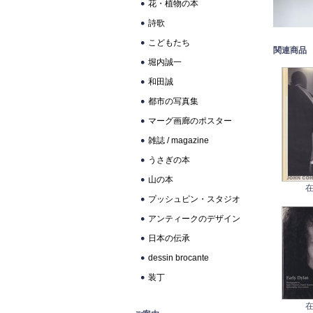
花・植物の本
詩歌
こどもたち
関連商品
堀内誠一
和田誠
都市の写真集
マーグ画廊のポスター
雑誌 / magazine
うさぎの本
山の本
在
プッシュピン・スタジオ
アンティークのデザイン
日本の伝承
dessin brocante
装丁
在