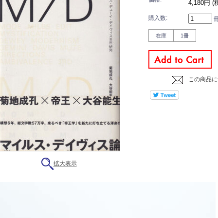
4,180円 (
購入数:
在庫
1冊
この商品に
拡大表示