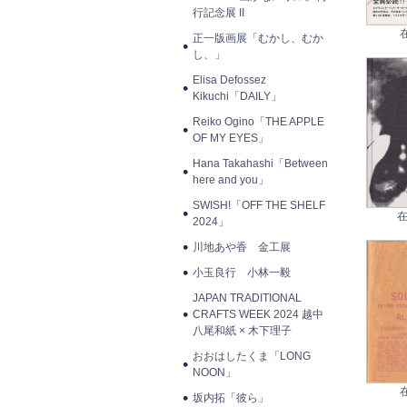
行記念展 II
正一版画展「むかし、むか
し、」
Elisa Defossez
Kikuchi「DAILY」
Reiko Ogino「THE APPLE
OF MY EYES」
Hana Takahashi「Between
here and you」
SWISH!「OFF THE SHELF
在
2024」
川地あや香 金工展
小玉良行 小林一毅
JAPAN TRADITIONAL
CRAFTS WEEK 2024 越中
八尾和紙 × 木下理子
おおはしたくま「LONG
NOON」
坂内拓「彼ら」