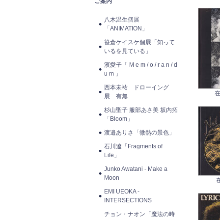
ご案内
八木温生個展
「ANIMATION」
笹倉ケイスケ個展「知って
いるを見ている」
濱愛子「 M e m / o / r a n / d
u m 」
西本未祐 ドローイング
在
展 有無
杉山聖子 服部あさ美 坂内拓
「Bloom」
渡邉ありさ「微熱の景色」
石川遼「Fragments of
Life」
Junko Awatani - Make a
Moon
EMI UEOKA -
INTERSECTIONS
チョン・ナオン「魔法の時