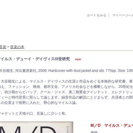
カートをみる
｜
マイページへ
古書 古本 絵本 美術書 デザイン書 絵本 イラストレーション 写真集
音楽
>
音楽の本
マイルス・デューイ・デイヴィスlll世研究
能生. 河出書房新社, 2008. Hardcover with dust jacket and obi. 775pp. Size: 190
と大谷能生による、マイルス・デイヴィスの生涯と作品をめぐる本格的な研究書。東
加え、ファッション、映画、都市文化、アメリカ社会などを横断しながら、20世紀
す。幼少期からビバップ、クール・ジャズ、第二期黄金クインテット、エレクトリッ
フィーと時代背景に照らして論じます。録音作品の解説にとどまらず、共演者との関
スの位置まで視野に入れた、野心的なマイルス論。
ジャケットと天地小口、見返しに少シミ有。
M／D マイルス・デュー
価格: