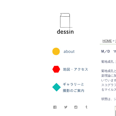
dessin
HOME
>
M／D 
菊地成孔. 大谷
菊地成孔
楽理論に
いていま
スコグラ
るマイル
状態は、