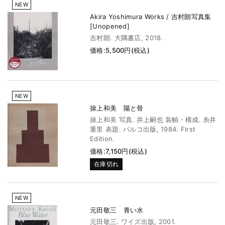
NEW
Akira Yoshimura Works / 吉村朗写真集
[Unopened]
吉村朗. 大隅書店, 2018.
価格:5,500円(税込)
NEW
操上和美 陽と骨
操上和美 写真. 井上嗣也 装幀・構成. 糸井
重里 表題. パルコ出版, 1984. First
Edition.
価格:7,150円(税込)
在庫切れ
NEW
元田敬三 青い水
元田敬三. ワイズ出版, 2001.