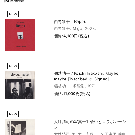
関連書籍
NEW
西野壮平 Beppu
西野壮平. Migo, 2023.
価格:4,180円(税込)
NEW
稲越功一 / Koichi Inakoshi: Maybe,
maybe [Inscribed ＆ Signed]
稲越功一. 求龍堂, 1971.
価格:11,000円(税込)
NEW
大辻清司の写真―出会いとコラボレーショ
ン
大辻清司 著. 大日方欣一, 光田由里 編集.