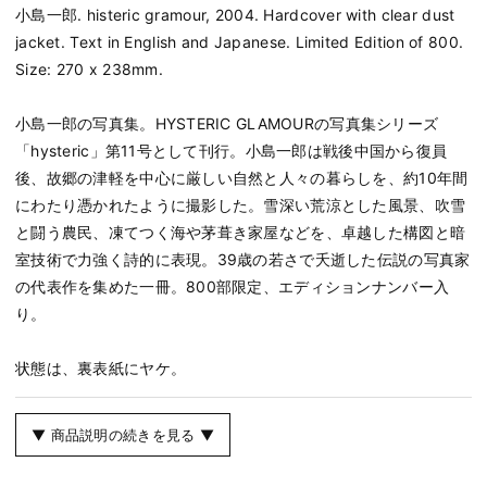
小島一郎. histeric gramour, 2004. Hardcover with clear dust
jacket. Text in English and Japanese. Limited Edition of 800.
Size: 270 x 238mm.
小島一郎の写真集。HYSTERIC GLAMOURの写真集シリーズ
「hysteric」第11号として刊行。小島一郎は戦後中国から復員
後、故郷の津軽を中心に厳しい自然と人々の暮らしを、約10年間
にわたり憑かれたように撮影した。雪深い荒涼とした風景、吹雪
と闘う農民、凍てつく海や茅葺き家屋などを、卓越した構図と暗
室技術で力強く詩的に表現。39歳の若さで夭逝した伝説の写真家
の代表作を集めた一冊。800部限定、エディションナンバー入
り。
状態は、裏表紙にヤケ。
▼ 商品説明の続きを見る ▼