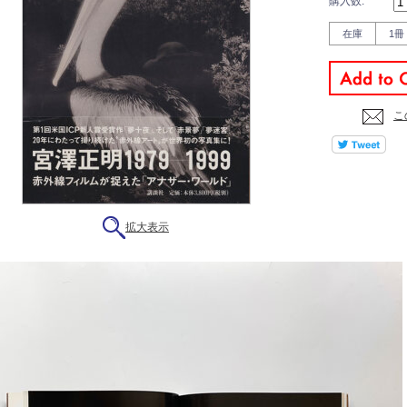
購入数:
在庫
1冊
こ
拡大表示