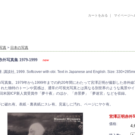
カートをみる
｜
マイページへ
古書 古本 絵本 美術書 デザイン書 絵本 イラストレーション 写真集
写真
>
日本の写真
外写真集 1979-1999
談社, 1999. Softcover with obi. Text in Japanese and English. Size: 330×285m
写真集。1979年から1999年までの約20年間にわたって宮澤正明が撮影した赤
された独特のトーンや質感は、通常の可視光写真とは異なる別世界のような風景やイ
1回米国ICP新人賞受賞作「夢十夜」のほか、「赤景夢」「夢迷宮」などを収録。
帯に破れ有。表紙・裏表紙にスレ有。見返しに汚れ、ページにヤケ有。
宮澤正明赤外写真集
価格:
4