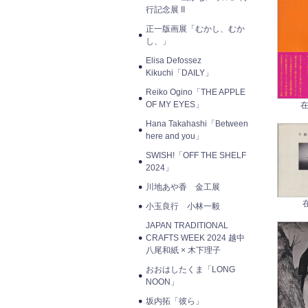
行記念展 II
正一版画展「むかし、むか
し、」
Elisa Defossez
Kikuchi「DAILY」
Reiko Ogino「THE APPLE
OF MY EYES」
在
Hana Takahashi「Between
here and you」
SWISH!「OFF THE SHELF
2024」
川地あや香 金工展
小玉良行 小林一毅
JAPAN TRADITIONAL
CRAFTS WEEK 2024 越中
八尾和紙 × 木下理子
おおはしたくま「LONG
NOON」
坂内拓「彼ら」