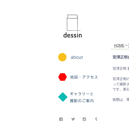
dessin
HOME
>
宮澤正明赤
宮澤正明 著. 講
宮澤正明の
って撮影
です。第
状態は、