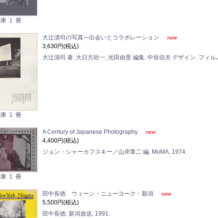
庫 1 冊
大辻清司の写真―出会いとコラボレーション
3,630円(税込)
大辻清司 著. 大日方欣一, 光田由里 編集. 中垣信夫 デザイン. フィルム
庫 1 冊
A Century of Japanese Photography
4,400円(税込)
ジョン・シャーカフスキー／山岸章二 編. MoMA, 1974.
庫 1 冊
田中長徳 ウィーン・ニューヨーク・新潟
5,500円(税込)
田中長徳. 新潟放送, 1991.