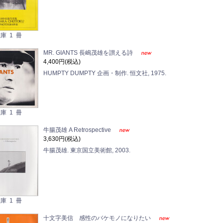
庫 1 冊
MR. GIANTS 長嶋茂雄を讃える詩
4,400円(税込)
HUMPTY DUMPTY 企画・制作. 恒文社, 1975.
庫 1 冊
牛腸茂雄 A Retrospective
3,630円(税込)
牛腸茂雄. 東京国立美術館, 2003.
庫 1 冊
十文字美信 感性のバケモノになりたい