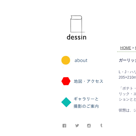
dessin
HOME
>
ガーリッ
L・J・ハ
205×210
「ポテト
リック・
ションと
状態は、