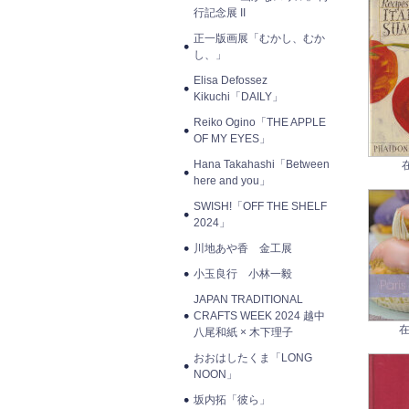
行記念展 II
正一版画展「むかし、むか
し、」
Elisa Defossez
Kikuchi「DAILY」
Reiko Ogino「THE APPLE
OF MY EYES」
Hana Takahashi「Between
here and you」
SWISH!「OFF THE SHELF
2024」
川地あや香 金工展
小玉良行 小林一毅
JAPAN TRADITIONAL
CRAFTS WEEK 2024 越中
在
八尾和紙 × 木下理子
おおはしたくま「LONG
NOON」
坂内拓「彼ら」