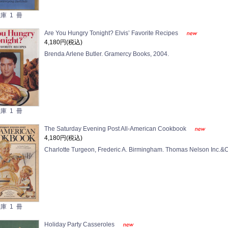
庫 1 冊
Are You Hungry Tonight? Elvis’ Favorite Recipes
4,180円(税込)
Brenda Arlene Butler. Gramercy Books, 2004.
庫 1 冊
The Saturday Evening Post All-American Cookbook
4,180円(税込)
Charlotte Turgeon, Frederic A. Birmingham. Thomas Nelson Inc.&
庫 1 冊
Holiday Party Casseroles