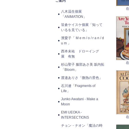
ご案内
在
八木温生個展
「ANIMATION」
笹倉ケイスケ個展「知って
いるを見ている」
濱愛子「 M e m / o / r a n / d
u m 」
西本未祐 ドローイング
展 有無
在
杉山聖子 服部あさ美 坂内拓
「Bloom」
渡邉ありさ「微熱の景色」
石川遼「Fragments of
Life」
Junko Awatani - Make a
Moon
EMI UEOKA -
在
INTERSECTIONS
チョン・ナオン「魔法の時