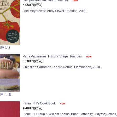
Recipes from an italian Summer
6,050円(税込)
Joel Meyerowitz. Andy Sewel. Phaidon, 2010.
在庫切れ
Paris Patisseries: History, Shops, Recipes
5,500円(税込)
Chiristian Sarramon. Pieere Herme. Flammarion, 2010.
庫 1 冊
Fanny Hill's Cook Book
4,400円(税込)
Lionel H. Braun & William Adams. Brian Forbes 絵. Odyssey Press