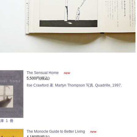
The Sensual Home
5,500円(税込)
Ilse Crawford 著. Martyn Thompson 写真. Quadrille, 1997.
庫 1 冊
The Monocle Guide to Better Living