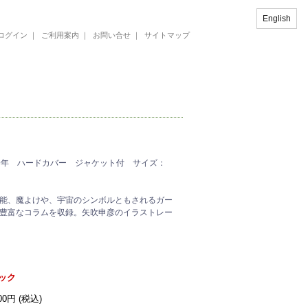
English
ログイン
｜
ご利用案内
｜
お問い合せ
｜
サイトマップ
79年 ハードカバー ジャケット付 サイズ：
能、魔よけや、宇宙のシンボルともされるガー
豊富なコラムを収録。矢吹申彦のイラストレー
ック
300円 (税込)