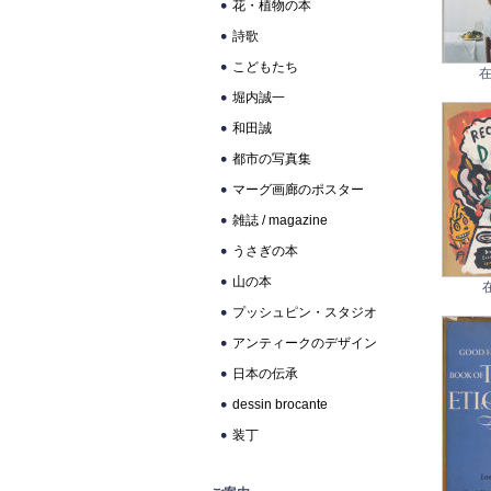
花・植物の本
詩歌
こどもたち
在
堀内誠一
和田誠
都市の写真集
マーグ画廊のポスター
雑誌 / magazine
うさぎの本
山の本
プッシュピン・スタジオ
アンティークのデザイン
日本の伝承
dessin brocante
装丁