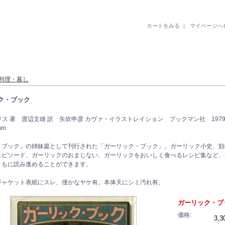
カートをみる
｜
マイページへ
古書 古本 絵本 美術書 デザイン書 絵本 イラストレーション 写真集
料理・暮し
ク・ブック
リス 著 渡辺文雄 訳 矢吹申彦 カヴァ・イラストレイション ブックマン社 19
mm
・ブック」の姉妹篇として刊行された「ガーリック・ブック」。ガーリック小史、効
エピソード、ガーリックのおまじない、ガーリックをおいしく食べるレシピ集など、
ともに読み進めることができます。
ジャケット表紙にスレ、僅かなヤケ有。本体天にシミ汚れ有。
ガーリック・ブ
価格:
3,