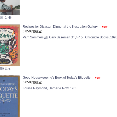
庫 1 冊
Recipes for Disaster: Dinner at the Illustration Gallery
3,850円(税込)
Pam Sommers 編. Gary Baseman デザイン. Chronicle Books, 1993
在庫切れ
Good Housekeeping's Book of Today's Etiquette
6,050円(税込)
Louise Raymond, Harper & Row, 1965.